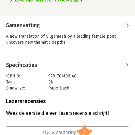
Levertijd ongeveer 16 werkdagen
Samenvatting
A new translation of Gilgamesh by a leading female poet
uncovers new thematic depths.
Specificaties
ISBN13:
9781784106140
Taal:
EN
Bindwijze:
Paperback
Aantal pagina's:
136
Uitgever:
Carcanet Press Ltd
Lezersrecensies
Wees de eerste die een lezersrecensie schrijft!
?
Uw waardering