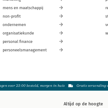
mens en maatschappij
r
non-profit
s
ondernemen
v
organisatiekunde
w
personal finance
personeelsmanagement
gen voor 23:00 besteld, morgen in huis
Gratis verzending
Altijd op de hoogte