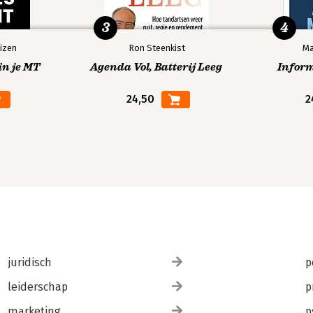
3
4
izen
Ron Steenkist
Ma
in je MT
Agenda Vol, Batterij Leeg
Infor
24,50
2
juridisch
p
leiderschap
p
marketing
p