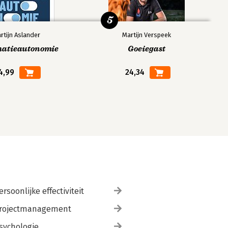
5
rtijn Aslander
Martijn Verspeek
matieautonomie
Goeiegast
4,99
24,34
ersoonlijke effectiviteit
rojectmanagement
sychologie