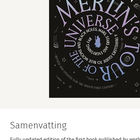
Samenvatting
Fully updated edition of the first book published by wo