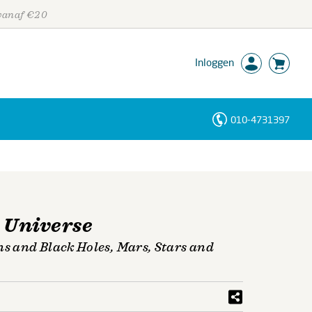
 vanaf €20
Inloggen
010-4731397
Personen
Trefwoorden
e Universe
ns and Black Holes, Mars, Stars and