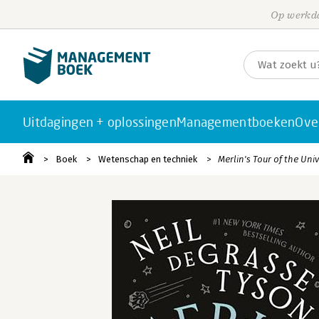
Op werkda
Uitdagingen + oplossingen
Managementboeken
Ove
Boek
Wetenschap en techniek
Merlin's Tour of the Uni