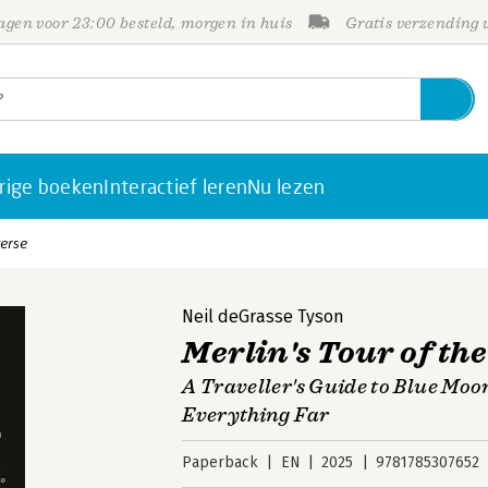
gen voor 23:00 besteld, morgen in huis
Gratis verzending
rige boeken
Interactief leren
Nu lezen
verse
Neil deGrasse Tyson
Merlin's Tour of th
A Traveller's Guide to Blue Moo
Everything Far
Paperback
EN
2025
9781785307652