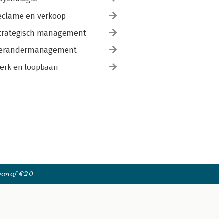
eclame en verkoop
trategisch management
erandermanagement
erk en loopbaan
 vanaf €20