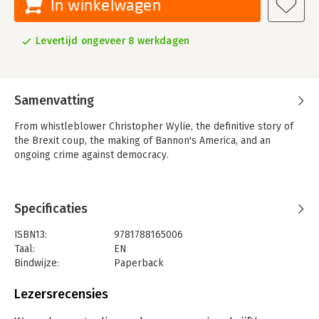
In winkelwagen
Levertijd ongeveer 8 werkdagen
Samenvatting
From whistleblower Christopher Wylie, the definitive story of
the Brexit coup, the making of Bannon's America, and an
ongoing crime against democracy.
Specificaties
ISBN13:
9781788165006
Taal:
EN
Bindwijze:
Paperback
Aantal pagina's:
288
Uitgever:
Profile Books Ltd
Lezersrecensies