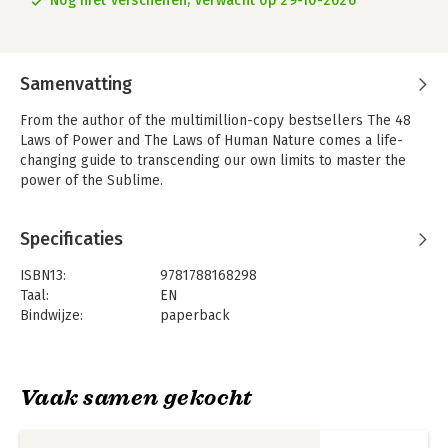
Nog niet verschenen, verwacht op 29-10-2026
Samenvatting
From the author of the multimillion-copy bestsellers The 48
Laws of Power and The Laws of Human Nature comes a life-
changing guide to transcending our own limits to master the
power of the Sublime.
Specificaties
ISBN13:
9781788168298
Taal:
EN
Bindwijze:
paperback
Aantal pagina's:
496
Uitgever:
Profile Books Ltd
Verschijningsdatum:
29-10-2026
Vaak samen gekocht
Hoofdrubriek:
Literatuur en romans