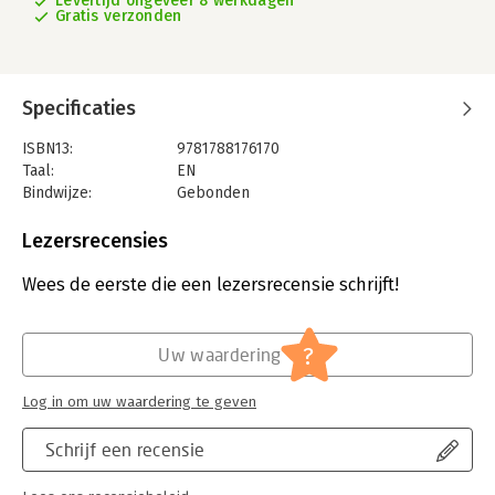
Levertijd ongeveer 8 werkdagen
Gratis verzonden
Specificaties
ISBN13:
9781788176170
Taal:
EN
Bindwijze:
Gebonden
Aantal pagina's:
232
Uitgever:
Hay House UK Ltd
Lezersrecensies
Wees de eerste die een lezersrecensie schrijft!
?
Uw waardering
Log in om uw waardering te geven
Schrijf een recensie