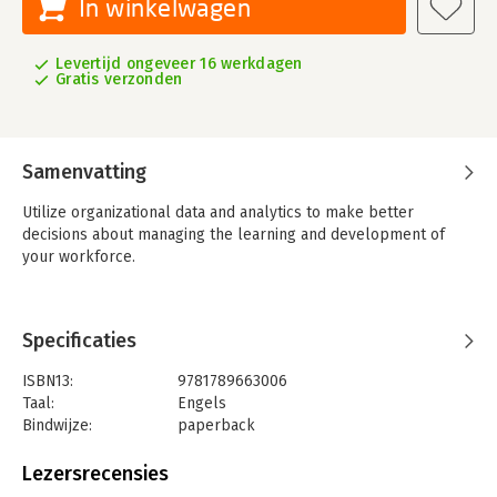
In winkelwagen
Levertijd ongeveer 16 werkdagen
Gratis verzonden
Samenvatting
Utilize organizational data and analytics to make better
decisions about managing the learning and development of
your workforce.
Specificaties
ISBN13:
9781789663006
Taal:
Engels
Bindwijze:
paperback
Aantal pagina's:
400
Uitgever:
Kogan Page
Lezersrecensies
Verschijningsdatum:
3-4-2020