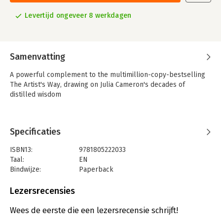
Levertijd ongeveer 8 werkdagen
Samenvatting
A powerful complement to the multimillion-copy-bestselling
The Artist's Way, drawing on Julia Cameron's decades of
distilled wisdom
Specificaties
ISBN13:
9781805222033
Taal:
EN
Bindwijze:
Paperback
Aantal pagina's:
160
Uitgever:
Profile Books Ltd
Lezersrecensies
Wees de eerste die een lezersrecensie schrijft!