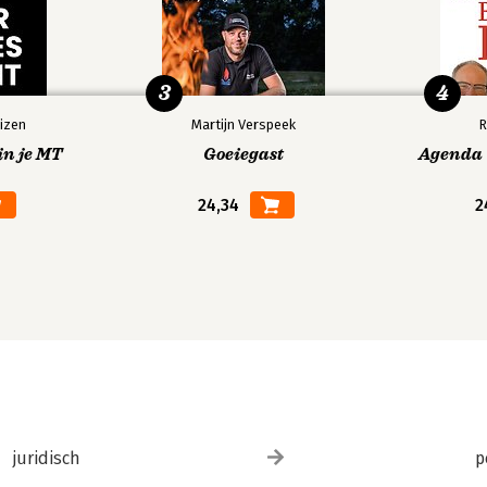
3
4
izen
Martijn Verspeek
R
in je MT
Goeiegast
Agenda V
24,34
2
juridisch
p