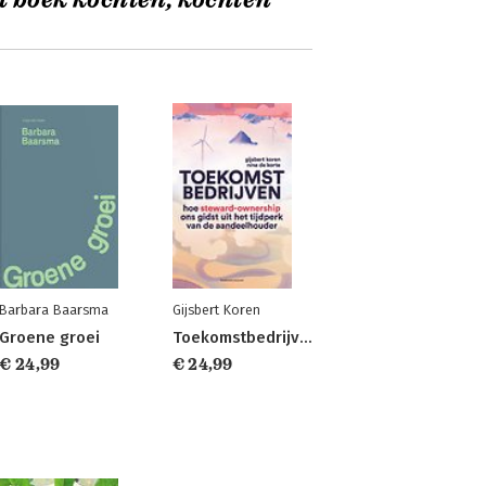
t boek kochten, kochten
Barbara Baarsma
Gijsbert Koren
Groene groei
Toekomstbedrijven
€ 24,99
€ 24,99