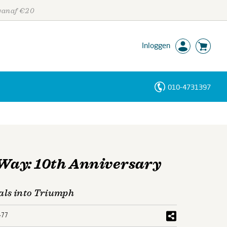
 vanaf €20
Inloggen
010-4731397
Personen
Trefwoorden
 Way: 10th Anniversary
ials into Triumph
477