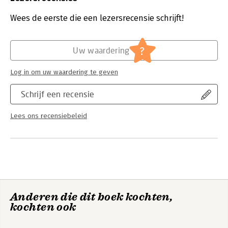
executives and NHS directors will find this book enlightening,
Uitgever:
Taylor & Francis
as will healthcare quality improvement and service
Druk:
1
Wees de eerste die een lezersrecensie schrijft!
development researchers and professionals. Clinicians with an
Verschijningsdatum:
30-11-2007
interest in quality improvement will also find much of interest.
Hoofdrubriek:
Non-profit
?
Uw waardering
Log in om uw waardering te geven
Schrijf een recensie
Lees ons recensiebeleid
Anderen die dit boek kochten,
kochten ook