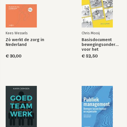
Kees Wessels
Chris Mooij
Zó werkt de zorg in
Basisdocument
Nederland
bewegingsonderwijs
voor het
basisonderwijs
€ 30,00
€ 52,50