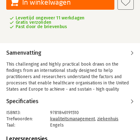
In winkelwagen
Levertijd ongeveer 11 werkdagen
Gratis verzonden
Past door de brievenbus
Samenvatting
This challenging and highly practical book draws on the
findings from an international study designed to help
practitioners and researchers understand the factors and
processes that enable healthcare organisations in the United
States and Europe to achieve - and sustain - high quality
services for their users. The in-depth case-studies from seven
Specificaties
leading hospitals give an international, evidence-based outlook
that focuses on both the organisational and cultural processes
ISBN13:
9781846191510
of quality improvement. Implication for research and practice
Trefwoorden:
kwaliteitsmanagement
,
ziekenhuis
are considered, and a checklist of possible challenges has
Taal:
Engels
been drawn up to help identify any 'gaps' in initiatives.
Bindwijze:
paperback
Healthcare policy makers and shapers including hospital chief
Aantal pagina's:
272
Lezersrecensies