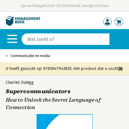
Op werkdagen voor 23:00 besteld, morgen in huis
Communicatie en media
U heeft gezocht op 9781847943835. Het product dat u zocht is
niet meer in die editie leverbaar en is vervangen door de
Charles Duhigg
Supercommunicators
onderstaande editie.
How to Unlock the Secret Language of
Connection