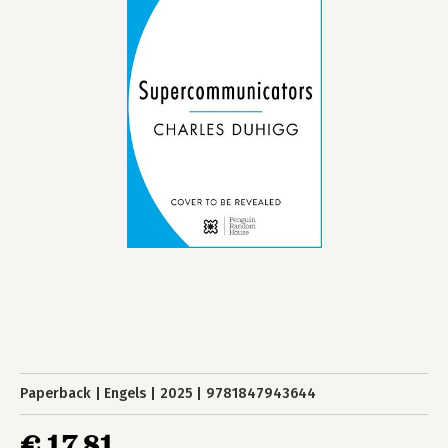
Paperback
Engels
2025
9781847943644
€ 17,81