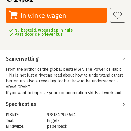
In winkelwagen
Nu besteld, woensdag in huis
Past door de brievenbus
Samenvatting
From the author of the global bestseller, The Power of Habit
'This is not just a riveting read about how to understand others
better. It’s also a revealing look at how to be understood.' -
ADAM GRANT
If you want to improve your communication skills at work and
in life, this book is the place the start.' - ARTHUR C. BROOKS
Specificaties
Professor, Harvard Business School, and #1 New York Times
bestselling author
ISBN13:
9781847943644
_______________________________________________
Taal:
Engels
Who and what are supercommunicators? They're the people
Bindwijze:
paperback
who can steer a conversation to a successful conclusion. They