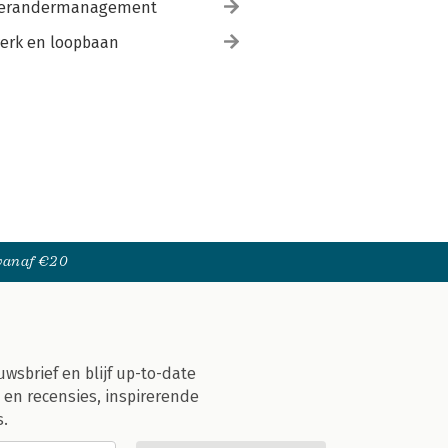
erandermanagement
erk en loopbaan
 vanaf €20
uwsbrief en blijf up-to-date
 en recensies, inspirerende
s.