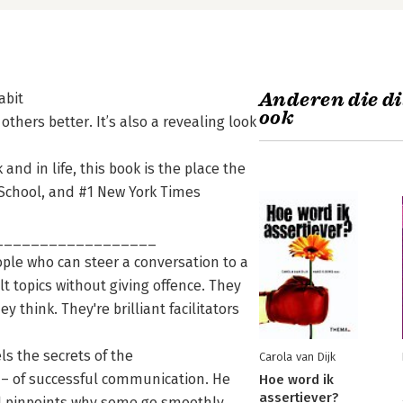
Anderen die di
abit
ook
others better. It’s also a revealing look
and in life, this book is the place the
 School, and #1 New York Times
__________________
le who can steer a conversation to a
lt topics without giving offence. They
think. They're brilliant facilitators
s the secrets of the
Carola van Dijk
 – of successful communication. He
Hoe word ik
assertiever?
nd pinpoints why some go smoothly