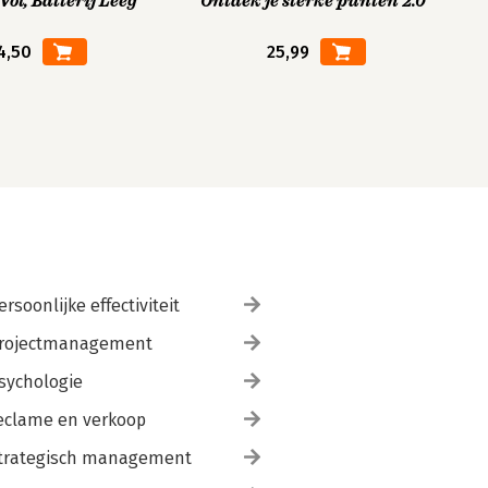
ol, Batterij Leeg
Ontdek je sterke punten 2.0
4,50
25,99
ersoonlijke effectiviteit
rojectmanagement
sychologie
eclame en verkoop
trategisch management