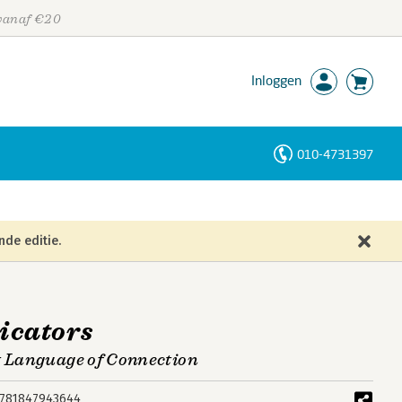
 vanaf €20
Inloggen
010-4731397
Personen
Trefwoorden
nde editie.
cators
t Language of Connection
781847943644