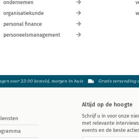
ondernemen
v
organisatiekunde
w
personal finance
personeelsmanagement
gen voor 23:00 besteld, morgen in huis
Gratis verzending
Altijd op de hoogte
Schrijf u in voor onze nie
diensten
met relevante interviews
events en de beste actie
rogramma