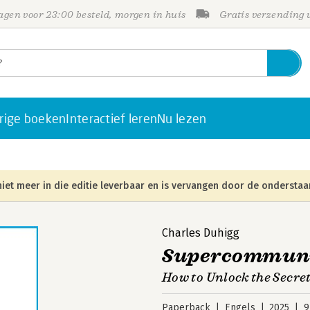
gen voor 23:00 besteld, morgen in huis
Gratis verzending
rige boeken
Interactief leren
Nu lezen
iet meer in die editie leverbaar en is vervangen door de onderstaa
Charles Duhigg
Supercommuni
How to Unlock the Secre
Paperback
Engels
2025
9