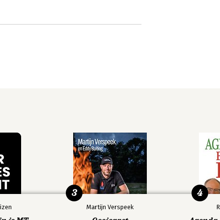
3
4
izen
Martijn Verspeek
R