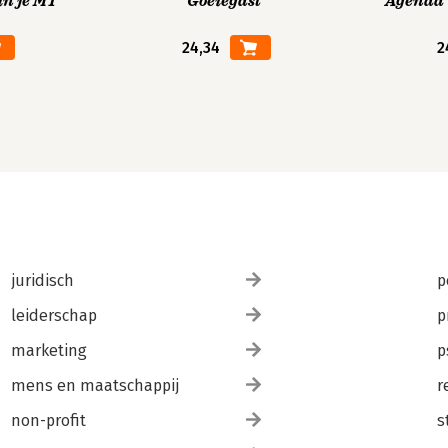
in je MT
Goeiegast
Agenda V
24,34
2
juridisch
p
leiderschap
p
marketing
p
mens en maatschappij
r
non-profit
s