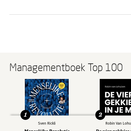
Managementboek Top 100
1
2
Sven Rickli
Robin Van Lohu