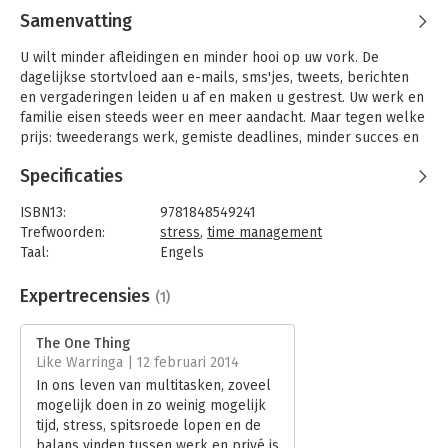
Samenvatting
U wilt minder afleidingen en minder hooi op uw vork. De
dagelijkse stortvloed aan e-mails, sms'jes, tweets, berichten
en vergaderingen leiden u af en maken u gestrest. Uw werk en
familie eisen steeds weer en meer aandacht. Maar tegen welke
prijs: tweederangs werk, gemiste deadlines, minder succes en
veel, heel veel stress. U wilt productiever zijn, een betere
Specificaties
levensstijl erop na houden, meer verdienen en vooral meer
voldoening in uw leven; meer tijd voor uzelf, uw
ISBN13:
9781848549241
familie en uw vrienden.
Trefwoorden:
stress
,
time management
'The ONE Thing' zorgt voor een waanzinnig resultaat in elk
Taal:
Engels
aspect van uw leven: werk, privé, familie en spiritueel. Het
Bindwijze:
paperback
verrassend simpele idee dat uw leven zal veranderen!
Aantal pagina's:
240
Expertrecensies
(1)
Uitgever:
John Murray
'The ONE Thing' is een nr. 1 New York Times bestseller.
Druk:
1
The One Thing
Verschijningsdatum:
25-6-2013
Like Warringa | 12 februari 2014
In ons leven van multitasken, zoveel
Hoofdrubriek:
Persoonlijke effectiviteit
mogelijk doen in zo weinig mogelijk
tijd, stress, spitsroede lopen en de
balans vinden tussen werk en privé is