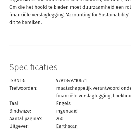
Om die het hoofd te bieden moet duurzaamheid een rol s
financiële verslaglegging. 'Accounting for Sustainabilit
dit te bereiken.
Specificaties
ISBN13:
9781849710671
Trefwoorden:
maatschappelijk verantwoord on
financiële verslaglegging
,
boekho
Taal:
Engels
Bindwijze:
ingenaaid
Aantal pagina's:
260
Uitgever:
Earthscan