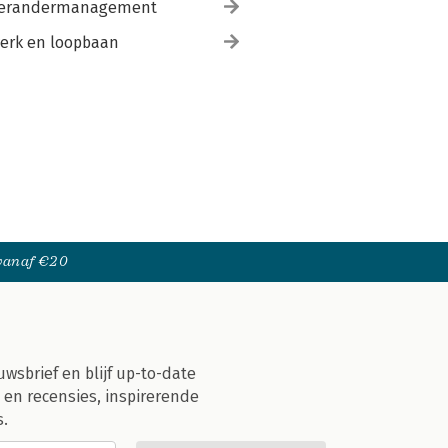
erandermanagement
erk en loopbaan
 vanaf €20
uwsbrief en blijf up-to-date
 en recensies, inspirerende
s.