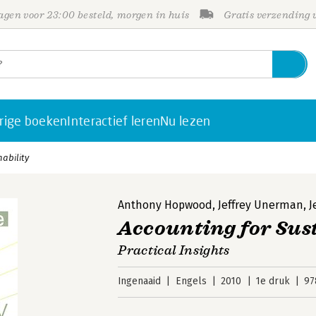
gen voor 23:00 besteld, morgen in huis
Gratis verzending
rige boeken
Interactief leren
Nu lezen
ability
Anthony Hopwood
,
Jeffrey Unerman
,
J
Accounting for Sus
Practical Insights
Ingenaaid
Engels
2010
1e druk
97