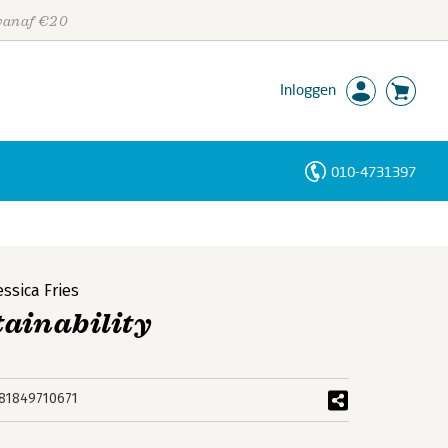
 vanaf €20
Inloggen
010-4731397
Personen
Trefwoorden
essica Fries
tainability
81849710671