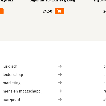
in je MT
Agenda Vol, Batterij Leeg
Infor
24,50
2
juridisch
p
leiderschap
p
marketing
p
mens en maatschappij
r
non-profit
s