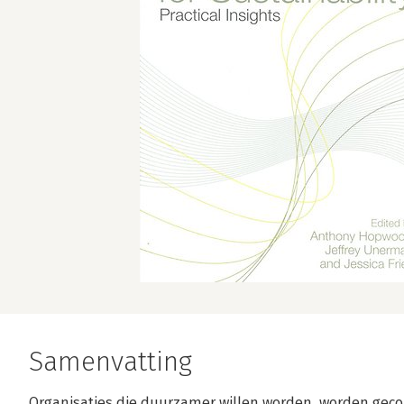
Samenvatting
Organisaties die duurzamer willen worden, worden gecon