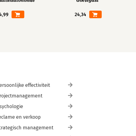
matieautonomie
Goeiegast
4,99
24,34
ersoonlijke effectiviteit
rojectmanagement
sychologie
eclame en verkoop
trategisch management