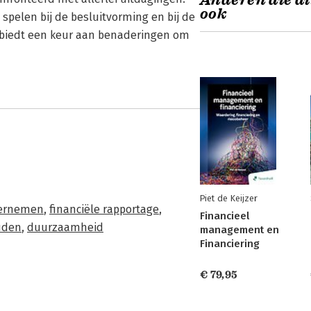
Anderen die di
ook
pelen bij de besluitvorming en bij de
y' biedt een keur aan benaderingen om
Piet de Keijzer
dernemen
,
financiële rapportage
,
Financieel
uden
,
duurzaamheid
management en
Financiering
€ 79,95