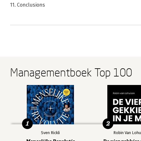
11. Conclusions
Managementboek Top 100
1
2
Sven Rickli
Robin Van Lohu