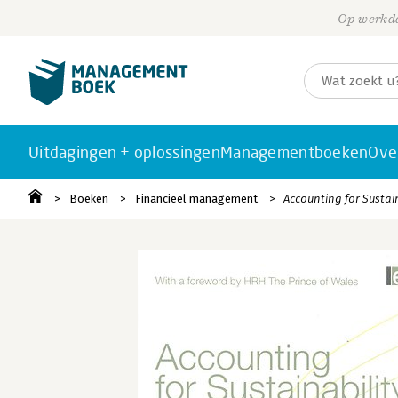
Op werkda
Uitdagingen + oplossingen
Managementboeken
Ove
Boeken
Financieel management
Accounting for Sustain