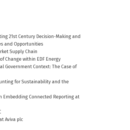
eating 21st Century Decision-Making and
es and Opportunities
arket Supply Chain
 of Change within EDF Energy
cal Government Context: The Case of
unting for Sustainability and the
e in Embedding Connected Reporting at
C
at Aviva plc