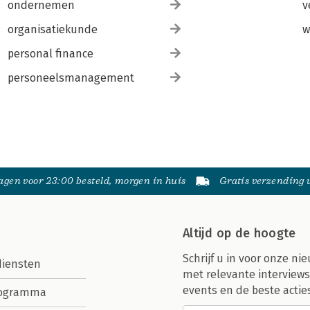
ondernemen
v
organisatiekunde
w
personal finance
personeelsmanagement
gen voor 23:00 besteld, morgen in huis
Gratis verzending
Altijd op de hoogte
Schrijf u in voor onze nie
diensten
met relevante interviews
events en de beste actie
rogramma