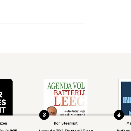
3
4
izen
Ron Steenkist
Ma