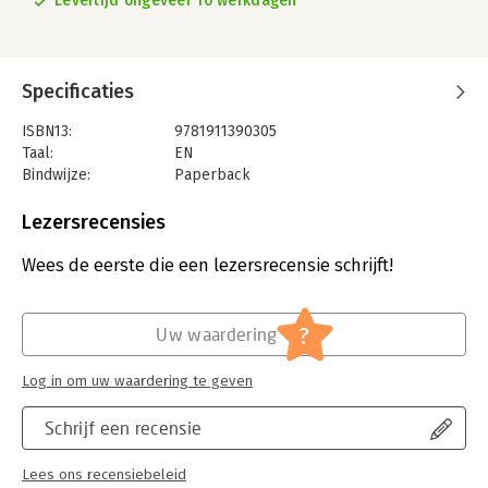
Levertijd ongeveer 16 werkdagen
Specificaties
ISBN13:
9781911390305
Taal:
EN
Bindwijze:
Paperback
Aantal pagina's:
416
Uitgever:
Snowbooks Ltd
Lezersrecensies
Serie:
Snowbooks Fantasy Originals
Wees de eerste die een lezersrecensie schrijft!
?
Uw waardering
Log in om uw waardering te geven
Schrijf een recensie
Lees ons recensiebeleid