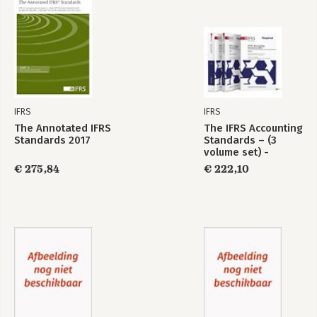
IFRS
IFRS
The Annotated IFRS
The IFRS Accounting
Standards 2017
Standards – (3
volume set) -
Required (blue
€ 275,84
€ 222,10
book) 1 January
2025