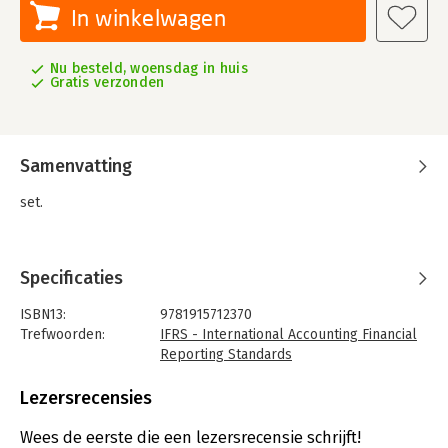
In winkelwagen
Nu besteld, woensdag in huis
Gratis verzonden
Samenvatting
set.
Specificaties
ISBN13:
9781915712370
Trefwoorden:
IFRS - International Accounting Financial
Reporting Standards
Taal:
Engels
Bindwijze:
paperback
Lezersrecensies
Uitgever:
IFRS Foundation
Verschijningsdatum:
1-4-2026
Wees de eerste die een lezersrecensie schrijft!