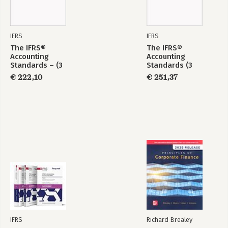
IFRS
IFRS
The IFRS®
The IFRS®
Accounting
Accounting
Standards – (3
Standards (3
volume set) -
volume set) -
€ 222,10
€ 251,37
Issued 1 January
Issued Annotated 1
2025
January 2025
IFRS
Richard Brealey