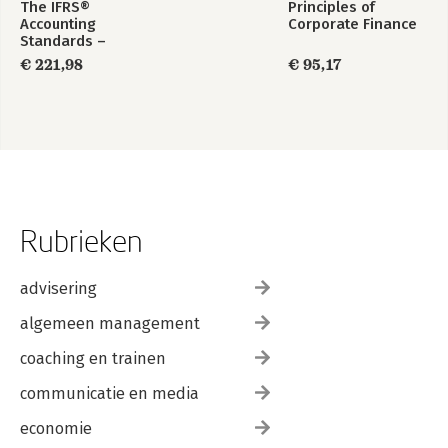
The IFRS®
Principles of
Accounting
Corporate Finance
Standards –
Required Annotated
€ 221,98
€ 95,17
1 January 2026
Rubrieken
advisering
algemeen management
coaching en trainen
communicatie en media
economie