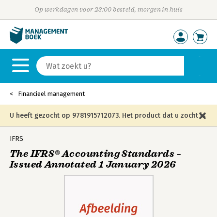
Op werkdagen voor 23:00 besteld, morgen in huis
Financieel management
U heeft gezocht op 9781915712073. Het product dat u zocht is
niet meer in die editie leverbaar en is vervangen door de
IFRS
The IFRS® Accounting Standards –
onderstaande editie.
Issued Annotated 1 January 2026