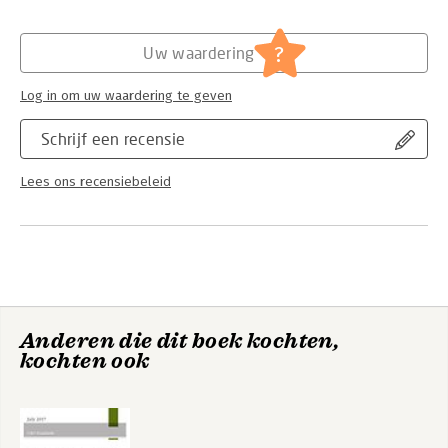
Hoofdrubriek:
Financieel management
,
Juridisch
Jongbloed:
Accountancy en administratie
?
Uw waardering
Serie:
The Annotated IFRS Standards (Red
Book)
Log in om uw waardering te geven
Schrijf een recensie
Lees ons recensiebeleid
Anderen die dit boek kochten,
kochten ook