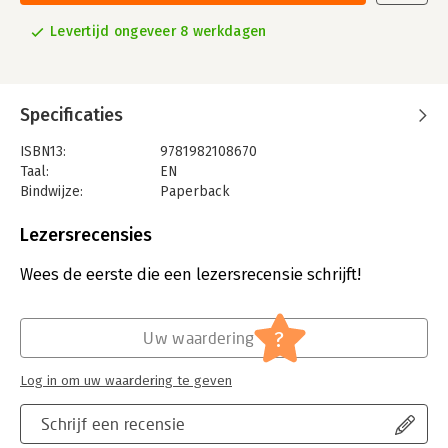
Levertijd ongeveer 8 werkdagen
Specificaties
ISBN13:
9781982108670
Taal:
EN
Bindwijze:
Paperback
Aantal pagina's:
480
Uitgever:
Simon & Schuster
Lezersrecensies
Wees de eerste die een lezersrecensie schrijft!
?
Uw waardering
Log in om uw waardering te geven
Schrijf een recensie