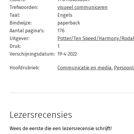
Trefwoorden:
visueel communiceren
Taal:
Engels
Bindwijze:
paperback
Aantal pagina's:
176
Uitgever:
Potter/Ten Speed/Harmony/Roda
Druk:
1
Verschijningsdatum:
19-4-2022
Hoofdrubriek:
Communicatie en media
,
Persoonli
Lezersrecensies
Wees de eerste die een lezersrecensie schrijft!