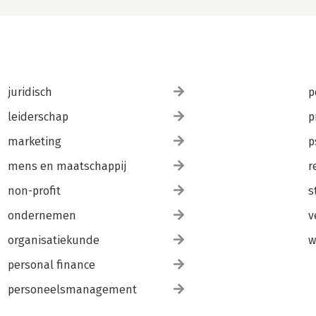
juridisch
p
leiderschap
p
marketing
p
mens en maatschappij
r
non-profit
s
ondernemen
v
organisatiekunde
w
personal finance
personeelsmanagement