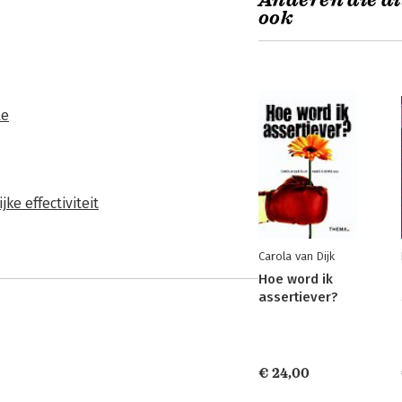
Anderen die di
ook
le
jke effectiviteit
Carola van Dijk
Hoe word ik
assertiever?
€ 24,00