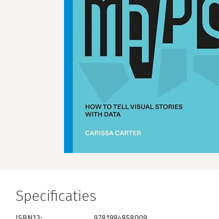
Specificaties
ISBN13:
9781984858009