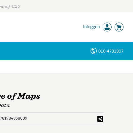
 vanaf €20
Inloggen
010-4731397
Personen
Trefwoorden
e of Maps
Data
9781984858009