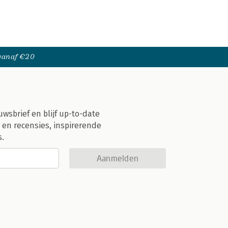
 vanaf €20
uwsbrief en blijf up-to-date
 en recensies, inspirerende
s.
Aanmelden