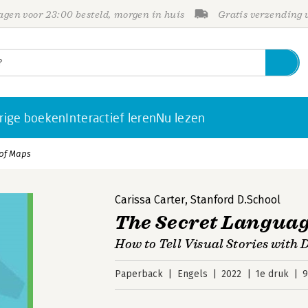
gen voor 23:00 besteld, morgen in huis
Gratis verzending
rige boeken
Interactief leren
Nu lezen
of Maps
Carissa Carter
,
Stanford D.School
The Secret Languag
How to Tell Visual Stories with 
Paperback
Engels
2022
1e druk