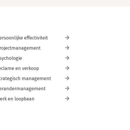
ersoonlijke effectiviteit
rojectmanagement
sychologie
eclame en verkoop
trategisch management
erandermanagement
erk en loopbaan