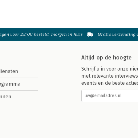
gen voor 23:00 besteld, morgen in huis
Gratis verzending
Altijd op de hoogte
Schrijf u in voor onze nie
diensten
met relevante interviews
events en de beste actie
rogramma
nnen