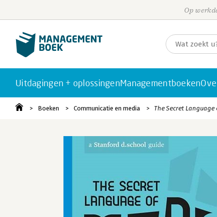
Op werkda
Uitdagingen + oplossingen
Managementboeken
Ove
Boeken
Communicatie en media
The Secret Language 