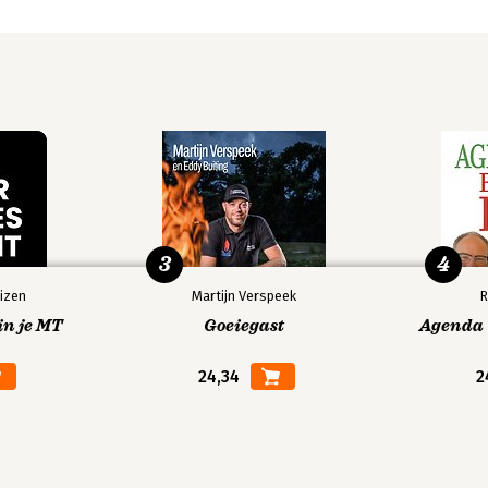
3
4
izen
Martijn Verspeek
R
in je MT
Goeiegast
Agenda V
24,34
2