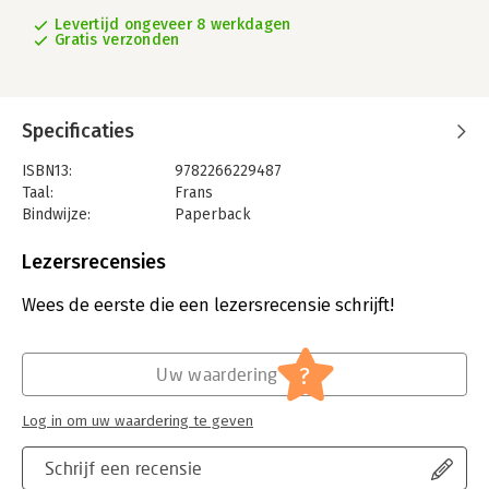
Levertijd ongeveer 8 werkdagen
Gratis verzonden
Specificaties
ISBN13:
9782266229487
Taal:
Frans
Bindwijze:
Paperback
Aantal pagina's:
256
Uitgever:
Pocket
Lezersrecensies
Wees de eerste die een lezersrecensie schrijft!
?
Uw waardering
Log in om uw waardering te geven
Schrijf een recensie