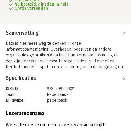
Op voorraad
Nu besteld, dinsdag in huis
Gratis verzonden
Samenvatting
Data is niet meer weg te denken in onze
informatiesamenleving. Overheden, bedrijven en andere
organisaties gebruiken data in al hun kerntaken. Vandaag de
dag zijn de meest succesvolle organisaties, zij die snel en
flexibel kunnen inspelen op veranderingen in de omgeving en
kansen en uitdagingen kunnen voorspellen. De sleutel
Specificaties
hiervoor is het effectief en efficiënt gebruik maken van data en
informatie door analisten en managers. Data en informatie
ISBN13:
9782509025821
kunnen daarom ook beschouwd worden als de vierde
Taal:
Nederlands
productiefactor in onze economie, naast arbeid, grondstoffen
Bindwijze:
paperback
en kapitaal. Data verzamelen, structureren, vindbaar maken,
Uitgever:
Politeia
met elkaar verbinden, ... is immers één van de belangrijkste
Druk:
1
Lezersrecensies
economische en maatschappelijke activiteiten geworden.
Verschijningsdatum:
25-2-2020
Uiteraard zorgt deze evolutie ook voor nieuwe uitdagingen. De
Wees de eerste die een lezersrecensie schrijft!
manier hoe we naar data kijken is doorheen de jaren sterk
Hoofdrubriek:
IT-management / ICT