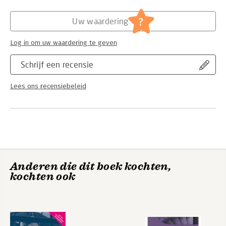
geëvolueerd en is in constante evolutie. In deze pocket
behandelen we data, metadata, databanken en diverse vormen
?
van datamanagement en de onderlinge verhoudingen tussen al
Uw waardering
deze begrippen.
Log in om uw waardering te geven
Schrijf een recensie
Lees ons recensiebeleid
Anderen die dit boek kochten,
kochten ook