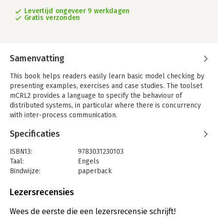
Levertijd ongeveer 9 werkdagen
Gratis verzonden
Samenvatting
This book helps readers easily learn basic model checking by
presenting examples, exercises and case studies. The toolset
mCRL2 provides a language to specify the behaviour of
distributed systems, in particular where there is concurrency
with inter-process communication.
This language allows us to analyse a distributed system with
Specificaties
respect to its functional requirements. For example, biological
cells, supply chain management systems, patient support
ISBN13:
9783031230103
platforms, and communication protocols.
Taal:
Engels
Bindwijze:
paperback
The underlying technique is based on verifying requirements
Aantal pagina's:
235
through model checking. The book explains the syntax of
Uitgever:
Springer
Lezersrecensies
mCRL2 and offers modelling tips and tricks.
Verschijningsdatum:
27-2-2024
Wees de eerste die een lezersrecensie schrijft!