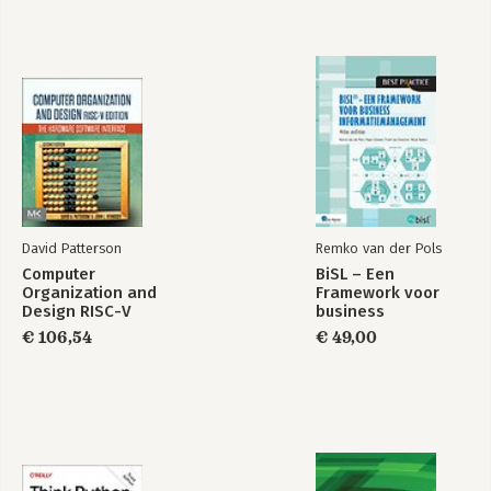
David Patterson
Remko van der Pols
Computer
BiSL – Een
Organization and
Framework voor
Design RISC-V
business
Edition
informatiemanagement
€ 106,54
€ 49,00