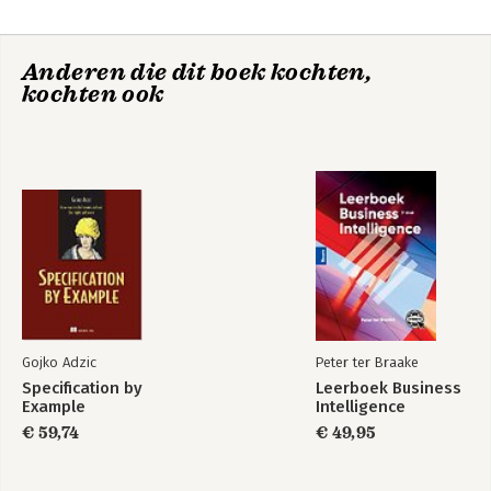
The Modal µ-Calculus.
Linear Processes and Parameterised Boolean Equation
Systems.
Anderen die dit boek kochten,
kochten ook
Applications: Puzzles and Games.
Applications: Distributed Algorithms.
Gojko Adzic
Peter ter Braake
Specification by
Leerboek Business
Example
Intelligence
€ 59,74
€ 49,95