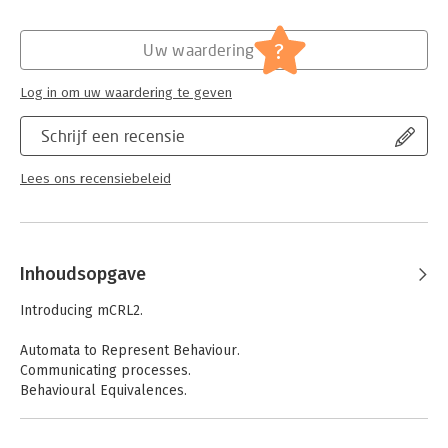
Hoofdrubriek:
IT-management / ICT
Serie:
Studies in Systems, Decision and Control
?
Uw waardering
Log in om uw waardering te geven
Schrijf een recensie
Lees ons recensiebeleid
Inhoudsopgave
Introducing mCRL2.
Automata to Represent Behaviour.
Communicating processes.
Behavioural Equivalences.
Data Types and Data-dependent Behaviour.
Model-Checking.