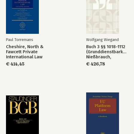
Paul Torremans
Wolfgang Wiegand
Cheshire, North &
Buch 3 §§ 1018-1112
Fawcett Private
(Grunddienstbarkeiten
International Law
Nießbrauch,
Vorkaufsrecht,
€ 414,45
€ 426,78
Reallasten)