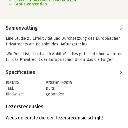
Levertijd ongeveer 9 werkdagen
Gratis verzonden
Samenvatting
Eine Studie zu Effektivität und Durchsetzung des Europäischen
Privatrechts am Beispiel des Haftungsrechts.
'Wo Recht ist, da ist auch Abhilfe' – dies gilt nicht ohne weiteres
für das Privatrecht der Europäischen Union, das die Folgen
einer Verletzung europäisch fundierter Rechte im Regelfall
den nationalen Regeln überlässt. Im Interesse der wirksamen
Specificaties
Durchsetzung des Unionsrechts haben allerdings Gerichtshof
und europäischer Gesetzgeber in jüngerer Zeit Vorgaben auch
ISBN13:
9783161542015
für die Rechtsdurchsetzung durch die nationalen Gerichte
Taal:
Duits
formuliert. Ausgehend von drei unterschiedlichen
Bindwijze:
gebonden
Einwirkungsformen des Unionsrechts, nämlich der
Aantal pagina's:
700
Rahmensetzung durch den Effektivitätsgrundsatz, der
Uitgever:
Mohr Siebeck
Lezersrecensies
Rechtsangleichung durch Richtlinien und der
Hoofdrubriek:
Juridisch
Rechtsvereinheitlichung durch Verordnungen untersucht
Jongbloed:
Internationaal privaatrecht
Wees de eerste die een lezersrecensie schrijft!
Christian Heinze am Beispiel von zehn Sachfragen des
Serie:
Beiträge zum ausländischen und