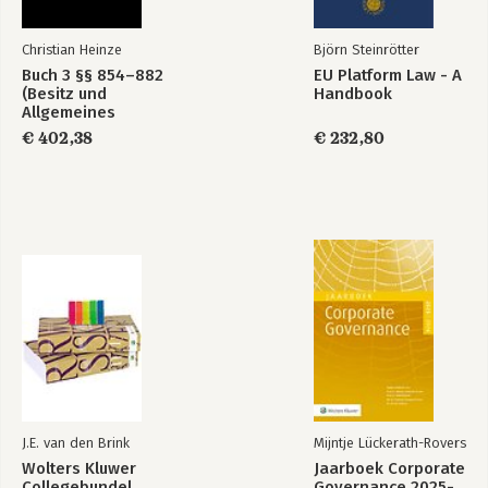
Christian Heinze
Björn Steinrötter
Buch 3 §§ 854–882
EU Platform Law - A
(Besitz und
Handbook
Allgemeines
Liegenschaftsrecht)
€ 402,38
€ 232,80
J.E. van den Brink
Mijntje Lückerath-Rovers
Wolters Kluwer
Jaarboek Corporate
Collegebundel
Governance 2025-