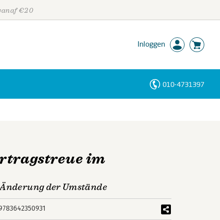
 vanaf €20
Inloggen
010-4731397
Personen
Trefwoorden
rtragstreue im
n Änderung der Umstände
9783642350931