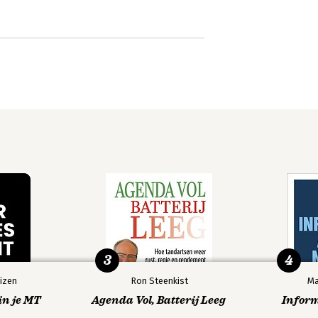
3
4
izen
Ron Steenkist
Ma
in je MT
Agenda Vol, Batterij Leeg
Infor