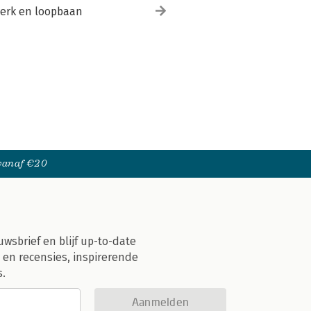
erk en loopbaan
 vanaf €20
uwsbrief en blijf up-to-date
 en recensies, inspirerende
s.
Aanmelden