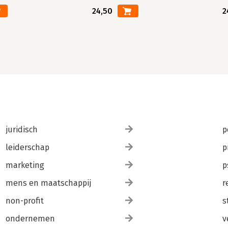
24,50
2
juridisch
p
leiderschap
p
marketing
p
mens en maatschappij
r
non-profit
s
ondernemen
v