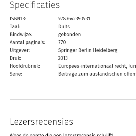
Specificaties
ISBN13:
9783642350931
Taal:
Duits
Bindwijze:
gebonden
Aantal pagina's:
770
Uitgever:
Springer Berlin Heidelberg
Druk:
2013
Hoofdrubriek:
Europees-internationaal recht
,
Jur
Serie:
Beiträge zum ausländischen öffent
Lezersrecensies
Wees de eerste die een lezersrecensie schrijft!