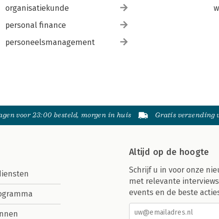
organisatiekunde
w
personal finance
personeelsmanagement
gen voor 23:00 besteld, morgen in huis
Gratis verzending
Altijd op de hoogte
Schrijf u in voor onze nie
diensten
met relevante interviews
events en de beste actie
rogramma
nnen