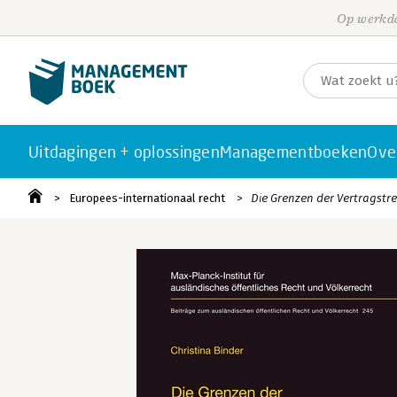
Op werkda
Uitdagingen + oplossingen
Managementboeken
Ove
Europees-internationaal recht
Die Grenzen der Vertragstre