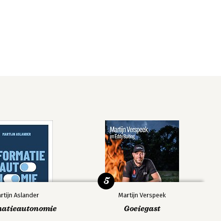
5
rtijn Aslander
Martijn Verspeek
matieautonomie
Goeiegast