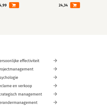
4,99
24,34
ersoonlijke effectiviteit
rojectmanagement
sychologie
eclame en verkoop
trategisch management
erandermanagement