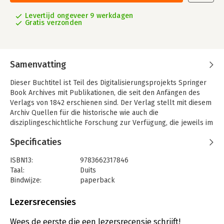
Levertijd ongeveer 9 werkdagen
Gratis verzonden
Samenvatting
Dieser Buchtitel ist Teil des Digitalisierungsprojekts Springer
Book Archives mit Publikationen, die seit den Anfängen des
Verlags von 1842 erschienen sind. Der Verlag stellt mit diesem
Archiv Quellen für die historische wie auch die
disziplingeschichtliche Forschung zur Verfügung, die jeweils im
historischen Kontext betrachtet werden müssen. Dieser Titel
Specificaties
erschien in der Zeit vor 1945 und wird daher in seiner
zeittypischen politisch-ideologischen Ausrichtung vom Verlag
ISBN13:
9783662317846
nicht beworben.
Taal:
Duits
Bindwijze:
paperback
Aantal pagina's:
73
Uitgever:
Springer Berlin Heidelberg
Lezersrecensies
Druk:
1929
Hoofdrubriek:
Leiderschap
,
Reclame en verkoop
Wees de eerste die een lezersrecensie schrijft!