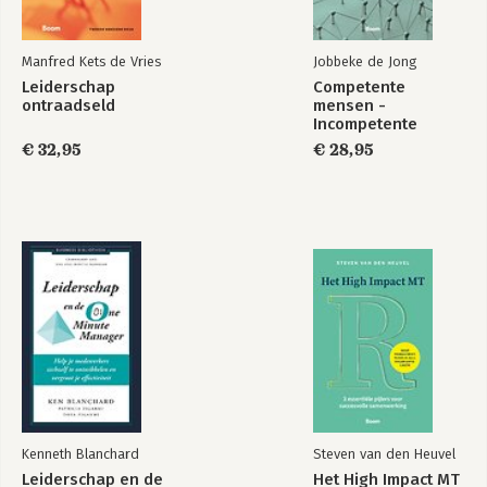
Manfred Kets de Vries
Jobbeke de Jong
Leiderschap
Competente
ontraadseld
mensen -
Incompetente
teams
€ 32,95
€ 28,95
Kenneth Blanchard
Steven van den Heuvel
Leiderschap en de
Het High Impact MT