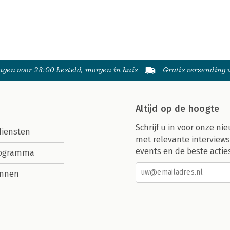
gen voor 23:00 besteld, morgen in huis
Gratis verzending
Altijd op de hoogte
Schrijf u in voor onze nie
diensten
met relevante interviews
events en de beste actie
rogramma
nnen