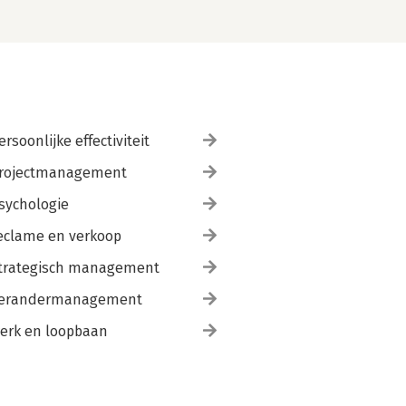
ersoonlijke effectiviteit
rojectmanagement
sychologie
eclame en verkoop
trategisch management
erandermanagement
erk en loopbaan