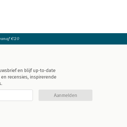
 vanaf €20
uwsbrief en blijf up-to-date
 en recensies, inspirerende
s.
Aanmelden