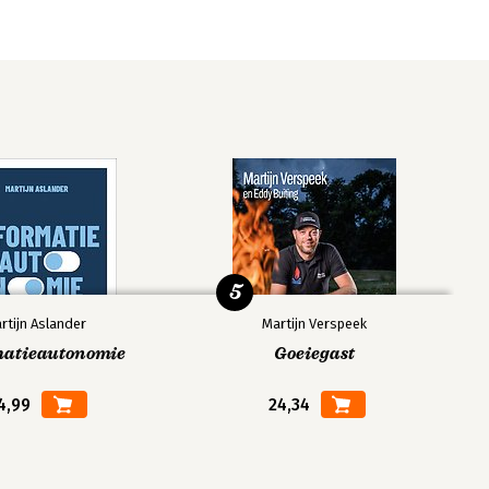
5
rtijn Aslander
Martijn Verspeek
matieautonomie
Goeiegast
4,99
24,34