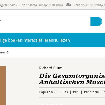
gen voor 23:00 besteld, morgen in huis
Gratis verzending
rige boeken
Interactief leren
Nu lezen
u-A.-G.
Richard Blum
Die Gesamtorganisa
Anhaltischen Masc
Paperback
Duits
1911
1911e druk