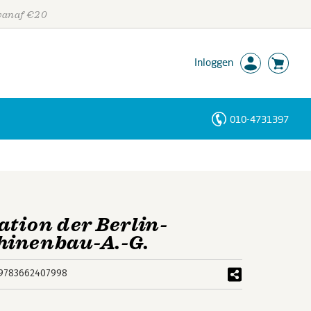
 vanaf €20
Inloggen
010-4731397
Personen
Trefwoorden
tion der Berlin-
hinenbau-A.-G.
9783662407998