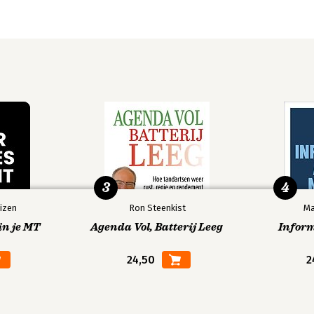
3
4
izen
Ron Steenkist
Ma
in je MT
Agenda Vol, Batterij Leeg
Infor
24,50
2