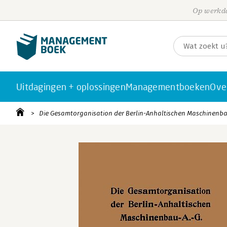
Op werkda
Uitdagingen + oplossingen
Managementboeken
Ove
Die Gesamtorganisation der Berlin-Anhaltischen Maschinenba