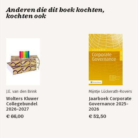
Verschijningsdatum:
1-6-2027
Auch das LugÜ, die EuVTVO, die EuMVVO und die EuGFVO
Anderen die dit boek kochten,
werden kommentiert.
Hoofdrubriek:
Juridisch
kochten ook
Jongbloed:
Burgerlijk procesrecht - Algemeen,
Zielgruppe: Rechtsanwälte, Notare, Richter, Rechtspfleger,
Europees recht
Leiter und Berater von international tätigen Unternehmen,
Versicherungen und Banken sowie rechtswissenschaftliche
Bibliotheken, Hochschullehrer
J.E. van den Brink
Mijntje Lückerath-Rovers
Wolters Kluwer
Jaarboek Corporate
Collegebundel
Governance 2025-
2026-2027
2026
€ 66,00
€ 52,50