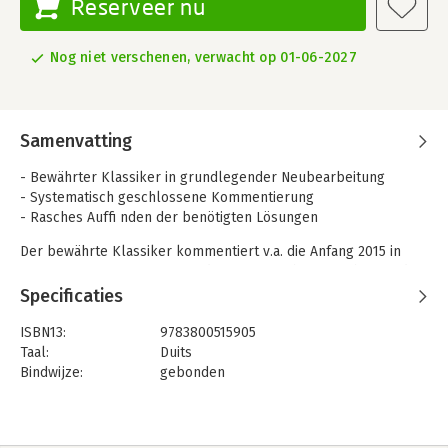
Reserveer nu
Nog niet verschenen, verwacht op 01-06-2027
Samenvatting
- Bewährter Klassiker in grundlegender Neubearbeitung
- Systematisch geschlossene Kommentierung
- Rasches Auffi nden der benötigten Lösungen
Der bewährte Klassiker kommentiert v.a. die Anfang 2015 in
Kraft getretene Neufassung der Europäischen Gerichtsstands-
und Vollstreckungsverordnung (EuGVO) als Herzstück des
Specificaties
europäischen Zivilprozessrechts.
ISBN13:
9783800515905
Neu geregelt werden dort das Recht der
Taal:
Duits
Gerichtsstandsvereinbarungen und der parallelen
Bindwijze:
gebonden
Rechtshängigkeit wie auch die Anerkennung und Vollstreckung
Aantal pagina's:
1350
ausländischer Entscheidungen. Die Neuauflage berücksichtigt
Uitgever:
Fachmedien Recht und Wirtschaft
neben diesen Reformschritten eine Vielzahl auch neuer Urteile
Druk:
10
zur Auslegung der EuGVO sowie die einschlägige Literatur.