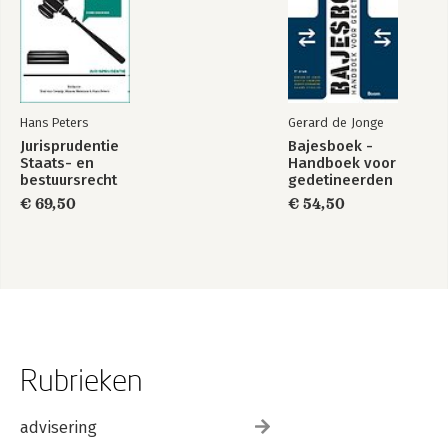
Hans Peters
Gerard de Jonge
Jurisprudentie
Bajesboek -
Staats- en
Handboek voor
bestuursrecht
gedetineerden
1849-2025
€ 69,50
€ 54,50
Rubrieken
advisering