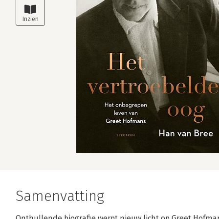
Samenvatting
Onthullende biografie werpt nieuw licht op Greet Hofma