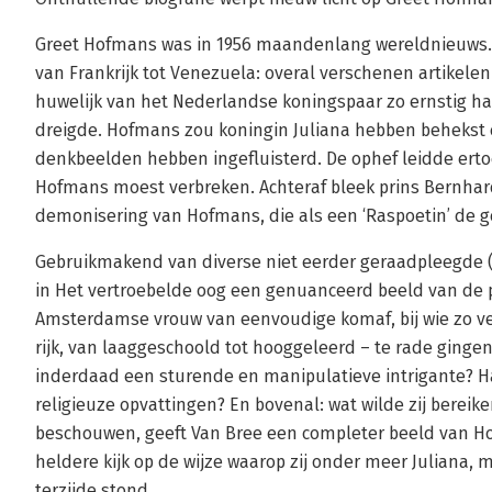
Greet Hofmans was in 1956 maandenlang wereldnieuws. 
van Frankrijk tot Venezuela: overal verschenen artikele
huwelijk van het Nederlandse koningspaar zo ernstig ha
dreigde. Hofmans zou koningin Juliana hebben behekst en
denkbeelden hebben ingefluisterd. De ophef leidde erto
Hofmans moest verbreken. Achteraf bleek prins Bernhar
demonisering van Hofmans, die als een ‘Raspoetin’ de 
Gebruikmakend van diverse niet eerder geraadpleegde (
in Het vertroebelde oog een genuanceerd beeld van de
Amsterdamse vrouw van eenvoudige komaf, bij wie zo vel
rijk, van laaggeschoold tot hooggeleerd – te rade ginge
inderdaad een sturende en manipulatieve intrigante? Ha
religieuze opvattingen? En bovenal: wat wilde zij bereik
beschouwen, geeft Van Bree een completer beeld van Ho
heldere kijk op de wijze waarop zij onder meer Juliana,
terzijde stond.