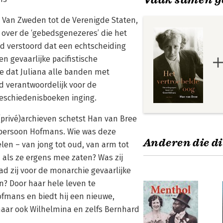
Van Zweden tot de Verenigde Staten,
n over de ‘gebedsgenezeres’ die het
d verstoord dat een echtscheiding
 gevaarlijke pacifistische
e dat Juliana alle banden met
d verantwoordelijk voor de
geschiedenisboeken inging.
privé)archieven schetst Han van Bree
 persoon Hofmans. Wie was deze
Anderen die di
en – van jong tot oud, van arm tot
n als ze ergens mee zaten? Was zij
d zij voor de monarchie gevaarlijke
en? Door haar hele leven te
fmans en biedt hij een nieuwe,
 maar ook Wilhelmina en zelfs Bernhard