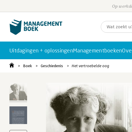
Op werkda
Uitdagingen + oplossingen
Managementboeken
Ove
Boek
Geschiedenis
Het vertroebelde oog