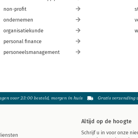
non-profit
s
ondernemen
v
organisatiekunde
w
personal finance
personeelsmanagement
gen voor 23:00 besteld, morgen in huis
Gratis verzending
Altijd op de hoogte
Schrijf u in voor onze nie
diensten