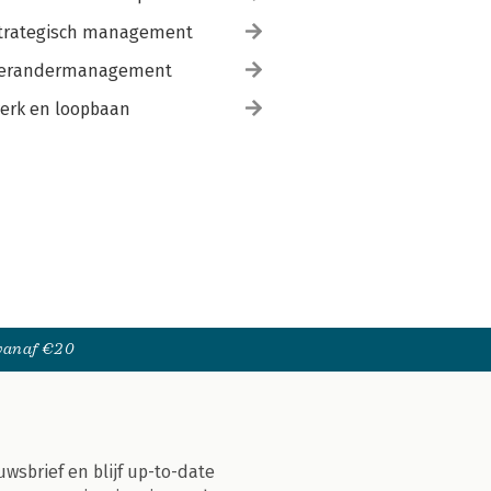
trategisch management
erandermanagement
erk en loopbaan
 vanaf €20
uwsbrief en blijf up-to-date