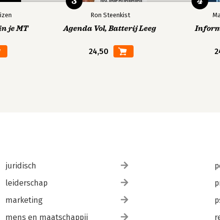
3
4
izen
Ron Steenkist
Ma
in je MT
Agenda Vol, Batterij Leeg
Infor
24,50
2
juridisch
p
leiderschap
p
marketing
p
mens en maatschappij
r