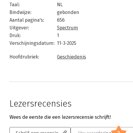
Taal:
NL
Bindwijze:
gebonden
Aantal pagina's:
656
Uitgever:
Spectrum
Druk:
1
Verschijningsdatum:
11-3-2025
Hoofdrubriek:
Geschiedenis
Lezersrecensies
Wees de eerste die een lezersrecensie schrijft!
Schrijf een recensie
Uw waardering