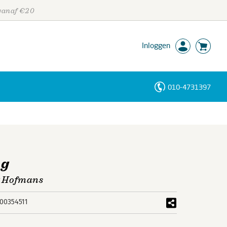
 vanaf €20
Inloggen
010-4731397
Personen
Trefwoorden
og
t Hofmans
00354511