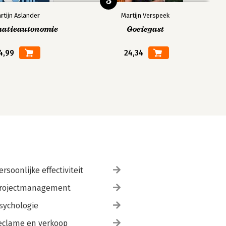
5
rtijn Aslander
Martijn Verspeek
matieautonomie
Goeiegast
4,99
24,34
ersoonlijke effectiviteit
rojectmanagement
sychologie
eclame en verkoop