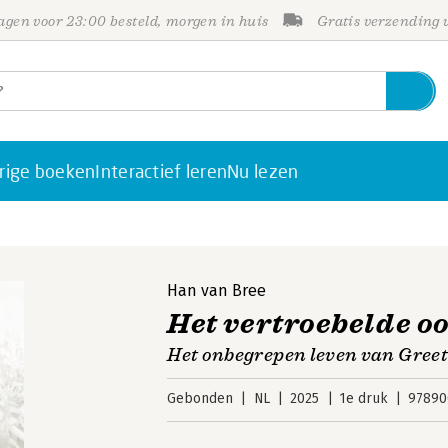
gen voor 23:00 besteld, morgen in huis
Gratis verzending
rige boeken
Interactief leren
Nu lezen
Han van Bree
Het vertroebelde o
Het onbegrepen leven van Gree
Gebonden
NL
2025
1e druk
97890