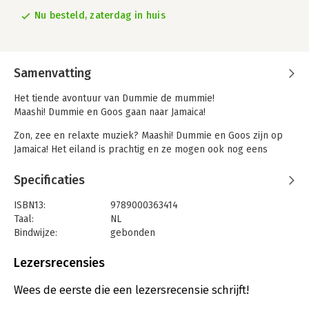
Nu besteld, zaterdag in huis
Samenvatting
Het tiende avontuur van Dummie de mummie!
Maashi! Dummie en Goos gaan naar Jamaica!
Zon, zee en relaxte muziek? Maashi! Dummie en Goos zijn op
Jamaica! Het eiland is prachtig en ze mogen ook nog eens
meedoen met een piratenspel rond een geheime schatkist.
Maar Dummie wil liever een eigen schat. Hij graaft de ene kuil
Specificaties
na de andere, maar vindt niks. Dan stuiten Dummie en Goos per
ongeluk op een eeuwenoude schatkaart. Plotseling is Dummie
ISBN13:
9789000363414
niet meer te houden... Hij moet en zal die schat vinden!
Taal:
NL
Bindwijze:
gebonden
Goos trok het broze papier voorzichtig los en vouwde het
Aantal pagina's:
312
open. Er stonden rotsen op en golfjes, en stippellijntjes en
Uitgever:
Van Goor
Lezersrecensies
getalletjes.
Druk:
1
'Het is een landkaart,' zei hij verbaasd.
Verschijningsdatum:
17-9-2018
Wees de eerste die een lezersrecensie schrijft!
'Gheef ghier,' zei Dummie. Hij pakte het papier en hield het