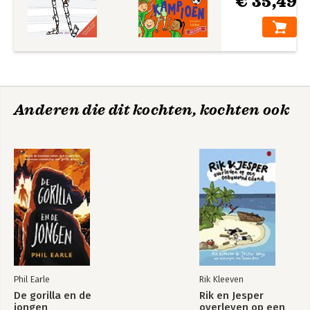
€ 35,49
Deel 7: Dummie de mummie en de drums van Massoeba
Deel 8: Dummie de mummie en de smaragd van de Nijl
Deel 9: Dummie de mummie en het geheim van Toemsa
Deel 10: Dummie de mummie en de schat van Sohorro
Anderen die dit kochten, kochten ook
Phil Earle
Rik Kleeven
De gorilla en de
Rik en Jesper
jongen
overleven op een