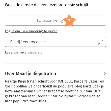
Verschijningsdatum:
14-6-2019
Wees de eerste die een lezersrecensie schrijft!
Hoofdrubriek:
Reizen
?
Uw waardering
Log in om uw waardering te geven
Schrijf een recensie
Lees ons recensiebeleid
Over Maartje Diepstraten
Maartje Diepstraten schrijft voor JAN, ELLE, Harper’s Bazaar en 
Cosmopolitan. Ze onderhoudt de populaire blog Barts Boekje. 
Deze Amsterdamse uit het Brabantse heeft de bijnaam ‘Bart’ 
gekregen van haar vader en naar die bijnaam vernoemde ze 
haar populaire travelblog.