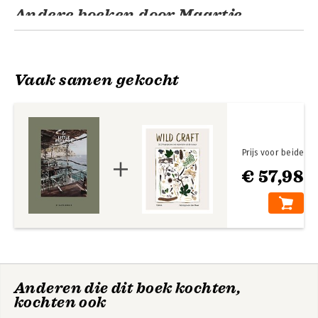
Andere boeken door Maartje
Diepstraten
Vaak samen gekocht
Prijs voor beide
€ 57,98
Little Escapes net
over de grens
Bekijk alle boeken
Anderen die dit boek kochten,
kochten ook