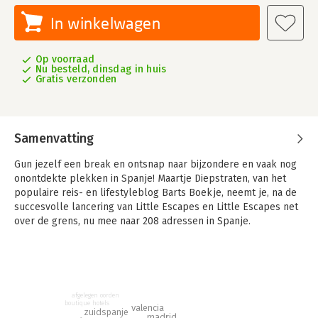
In winkelwagen
Op voorraad
Nu besteld, dinsdag in huis
Gratis verzonden
Samenvatting
Gun jezelf een break en ontsnap naar bijzondere en vaak nog
onontdekte plekken in Spanje! Maartje Diepstraten, van het
populaire reis- en lifestyleblog Barts Boekje, neemt je, na de
succesvolle lancering van Little Escapes en Little Escapes net
over de grens, nu mee naar 208 adressen in Spanje.
Als curator van het goede leven kent Maartje als geen ander
de beste plekken om te genieten, te eten, te slapen en te
ontspannen. Op naar Barcelona, Bilbao, Ibiza, Madrid, Marbella,
Mallorca en Valencia! Maar ook als je voorlopig nergens
afgelegen oorden
naartoe gaat, is het prachtig vormgegeven Los Little Escapos
boutique hotels
valencia
zuidspanje
een heerlijk boek om bij weg te dromen.
madrid