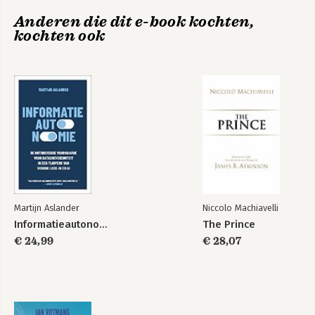
Hoofdstuk 7 Oog voor genderongelijkheid: vrouwen in de
Anderen die dit e-book kochten,
landbouw
kochten ook
Hoofdstuk 8 Naar een nieuwe cultuur: vrouwen op de
werkvloer
Hoofdstuk 9 Verdriet toelaten: de kracht van verbondenheid
Nawoord
Dankwoord
Lijst van organisaties die lezers kunnen steunen
Martijn Aslander
Niccolo Machiavelli
Informatieautonomie
The Prince
€ 24,99
€ 28,07