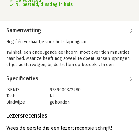
Op voorraad
Nu besteld, dinsdag in huis
Samenvatting
Nog één verhaaltje voor het slapengaan
Twinkel, een ondeugende eenhoorn, moet over tien minuutjes
naar bed. Maar ze heeft nog zoveel te doen! Dansen, springen,
elfjes achtervolgen, bij de trollen op bezoek… In een
spannende reis telt dit verhaal af tot het bedtijd is. Lukt het
Twinkel om op tijd in bed te liggen?
Specificaties
Over tien minuutjes naar bed, kleine eenhoorn is een
ISBN13:
9789000372980
sprankelend geïllustreerd verhaal op rijm en heeft de
Taal:
NL
perfecte lengte om voor te lezen voor het slapengaan!
Bindwijze:
gebonden
Aantal pagina's:
32
Uitgever:
Van Holkema & Warendorf
Lezersrecensies
Druk:
1
Verschijningsdatum:
3-7-2020
Wees de eerste die een lezersrecensie schrijft!