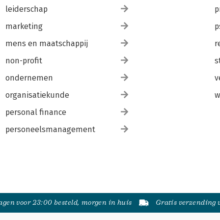
leiderschap
p
marketing
p
mens en maatschappij
r
non-profit
s
ondernemen
v
organisatiekunde
w
personal finance
personeelsmanagement
gen voor 23:00 besteld, morgen in huis
Gratis verzending