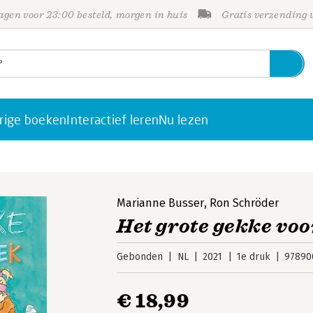
gen voor 23:00 besteld, morgen in huis
Gratis verzending
rige boeken
Interactief leren
Nu lezen
Marianne Busser
,
Ron Schröder
Het grote gekke vo
Gebonden
NL
2021
1e druk
97890
€ 18,99