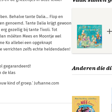
bben. Behalve tante Dalia… Flop en
orden genoemd. Tante Dalia krijgt gewoon
g gezellig bij tante Tivoli. Tot
. Dan móéten Mees en Moontje wel
ome Ko allebei een opgeknapt
e verrichten zelfs echte heldendaden!
ol gegarandeerd!
Anderen die di
n de klas
ouw kind of groep.’ Jufsanne.com