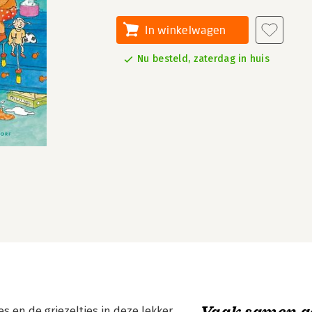
In winkelwagen
Nu besteld, zaterdag in huis
Vaak samen g
s en de griezeltjes in deze lekker