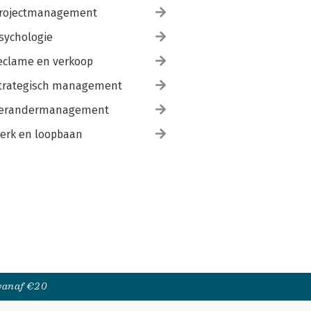
rojectmanagement
sychologie
eclame en verkoop
trategisch management
erandermanagement
erk en loopbaan
 vanaf €20