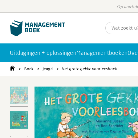
Op werkda
Uitdagingen + oplossingen
Managementboeken
Ove
Boek
Jeugd
Het grote gekke voorleesboek