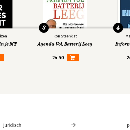
3
4
izen
Ron Steenkist
Ma
in je MT
Agenda Vol, Batterij Leeg
Infor
24,50
2
juridisch
p