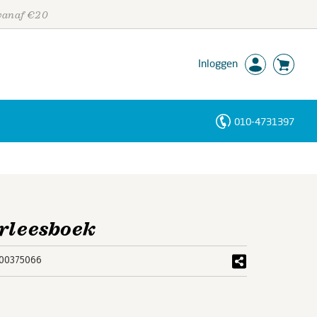
 vanaf €20
Inloggen
010-4731397
Personen
Trefwoorden
orleesboek
00375066