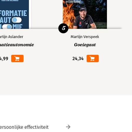
5
rtijn Aslander
Martijn Verspeek
matieautonomie
Goeiegast
4,99
24,34
ersoonlijke effectiviteit