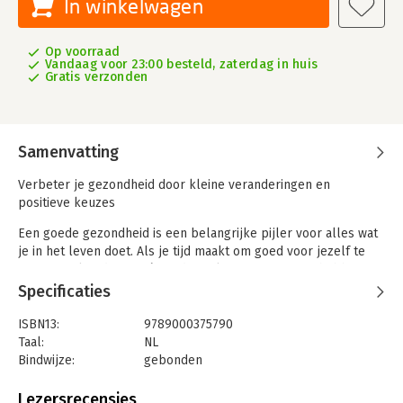
In winkelwagen
Op voorraad
Vandaag voor 23:00 besteld, zaterdag in huis
Gratis verzonden
Samenvatting
Verbeter je gezondheid door kleine veranderingen en
positieve keuzes
Een goede gezondheid is een belangrijke pijler voor alles wat
je in het leven doet. Als je tijd maakt om goed voor jezelf te
zorgen, zul je daar nu én in de toekomst profijt van hebben.
Het doel van dit boek is om je te helpen om veranderingen
Specificaties
door te voeren, gemotiveerd te blijven en bewuste keuzes te
maken voor je gezondheid.
ISBN13:
9789000375790
Taal:
NL
De Selfcare planner gaat niet over gewicht, kledingmaat, dieet
Bindwijze:
gebonden
of calorieën tellen. Het gaat er ook niet om wat je in de spiegel
Aantal pagina's:
208
ziet, maar wel om wat je ziet als je echt naar jezelf kijkt. Het
Uitgever:
Spectrum
Lezersrecensies