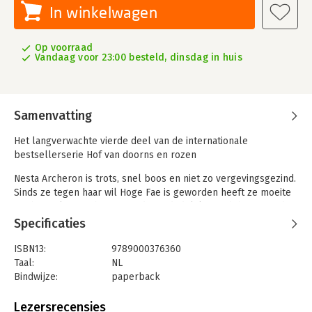
In winkelwagen
Op voorraad
Vandaag voor 23:00 besteld, dinsdag in huis
Samenvatting
Het langverwachte vierde deel van de internationale
bestsellerserie Hof van doorns en rozen
Nesta Archeron is trots, snel boos en niet zo vergevingsgezind.
Sinds ze tegen haar wil Hoge Fae is geworden heeft ze moeite
om haar plaats in het vreemde en dodelijke Nachthof te vinden.
Maar erger dan dat is dat ze de verschrikkingen van de oorlog
Specificaties
met Hybern niet kan vergeten.
ISBN13:
9789000376360
De enige persoon die haar woede meer dan wie dan ook
Taal:
NL
aanwakkert is Cassian. Maar dat is niet het enige wat hij in haar
Bindwijze:
paperback
aanwakkert. Het vuur tussen hen valt niet te ontkennen en al
Aantal pagina's:
648
helemaal niet als ze opeens gedwongen op elkaar
Uitgever:
Van Goor
Lezersrecensies