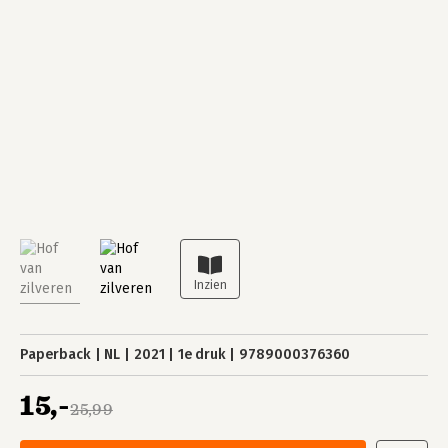
Paperback
NL
2021
1e druk
9789000376360
15,-
25,99