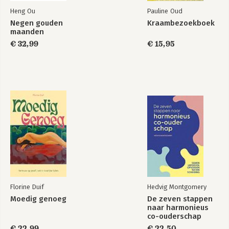
Heng Ou
Pauline Oud
Negen gouden
Kraambezoekboek
maanden
€ 32,99
€ 15,95
Florine Duif
Hedvig Montgomery
Moedig genoeg
De zeven stappen
naar harmonieus
co-ouderschap
€ 22,99
€ 22,50