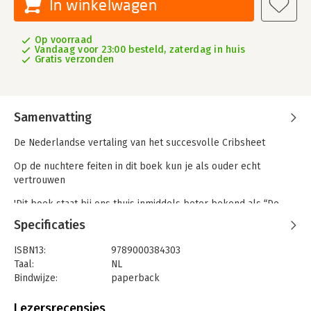
In winkelwagen
Op voorraad
Vandaag voor 23:00 besteld, zaterdag in huis
Gratis verzonden
Samenvatting
De Nederlandse vertaling van het succesvolle Cribsheet
Op de nuchtere feiten in dit boek kun je als ouder echt
vertrouwen
'Dit boek staat bij ons thuis inmiddels beter bekend als “De
Bijbel”. In de wereld van opvoedboeken is er een enorme
Specificaties
hoeveelheid onzin op de markt, maar dit is een slim,
genuanceerd en écht wetenschappelijk onderbouwd pleidooi
ISBN13:
9789000384303
voor relaxter, leuker en gezonder ouderschap.' Rutger
Taal:
NL
Bregman, auteur van o.a. De meeste mensen deugen
Bindwijze:
paperback
Aantal pagina's:
384
Je kunt als aanstaande ouder helemaal gek en onzeker worden
Uitgever:
Spectrum
Lezersrecensies
van alle – en vaak tegenstrijdige – adviezen die je krijgt; maar