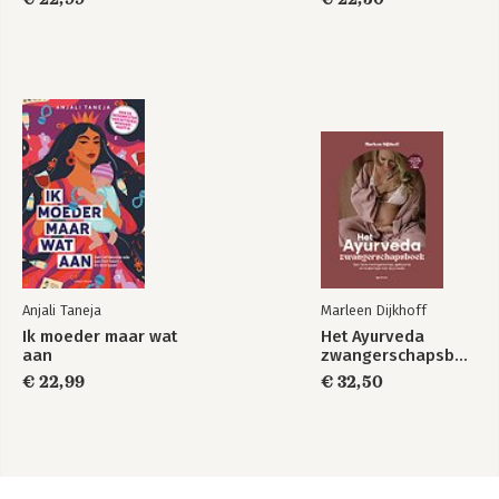
Anjali Taneja
Marleen Dijkhoff
Ik moeder maar wat
Het Ayurveda
aan
zwangerschapsboek
€ 22,99
€ 32,50