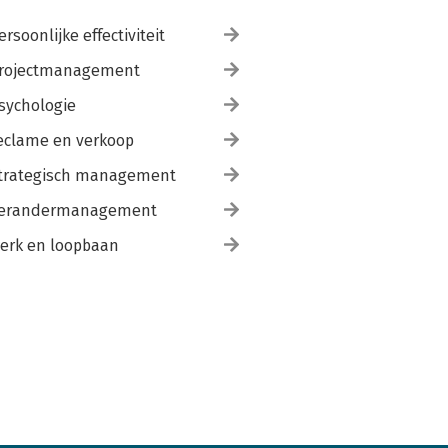
ersoonlijke effectiviteit
rojectmanagement
sychologie
eclame en verkoop
trategisch management
erandermanagement
erk en loopbaan