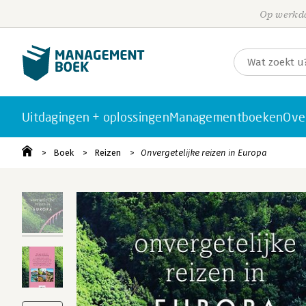
Op werkda
Uitdagingen + oplossingen
Managementboeken
Ove
Boek
Reizen
Onvergetelijke reizen in Europa