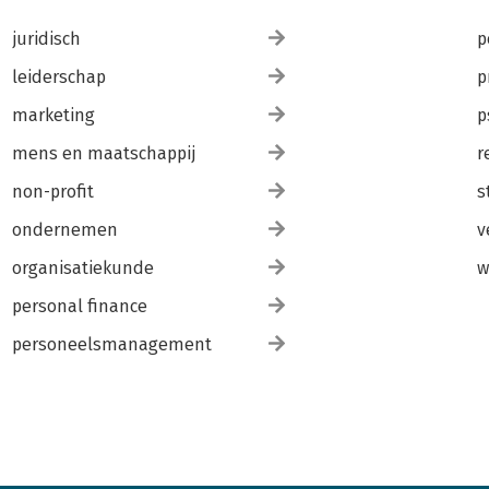
juridisch
p
leiderschap
p
marketing
p
mens en maatschappij
r
non-profit
s
ondernemen
v
organisatiekunde
w
personal finance
personeelsmanagement