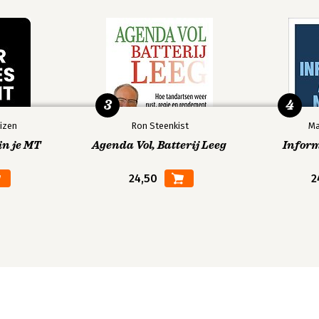
3
4
izen
Ron Steenkist
Ma
in je MT
Agenda Vol, Batterij Leeg
Infor
24,50
2