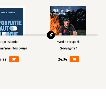
5
rtijn Aslander
Martijn Verspeek
matieautonomie
Goeiegast
4,99
24,34