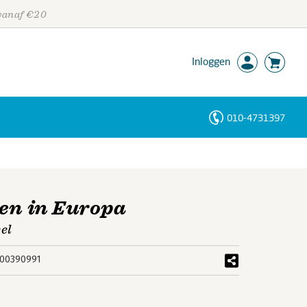
 vanaf €20
Inloggen
010-4731397
Personen
Trefwoorden
zen in Europa
el
00390991