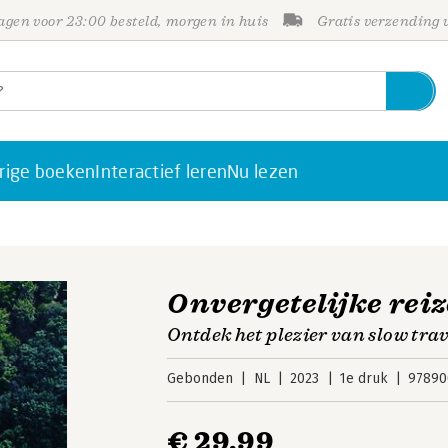
gen voor 23:00 besteld, morgen in huis
Gratis verzending
rige boeken
Interactief leren
Nu lezen
Onvergetelijke rei
Ontdek het plezier van slow trav
Gebonden
NL
2023
1e druk
97890
€ 29,99