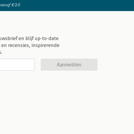
 vanaf €20
uwsbrief en blijf up-to-date
 en recensies, inspirerende
s.
Aanmelden