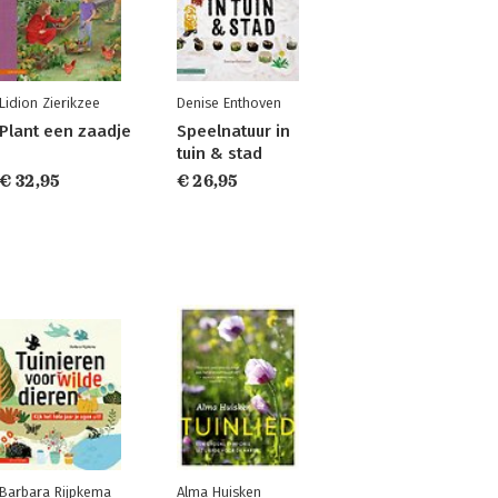
Lidion Zierikzee
Denise Enthoven
Plant een zaadje
Speelnatuur in
tuin & stad
€ 32,95
€ 26,95
Barbara Rijpkema
Alma Huisken