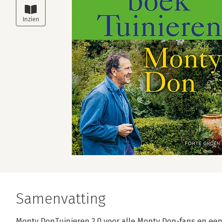
Samenvatting
Monty DonTuinieren 2.0 voor alle Monty Don-fans en een