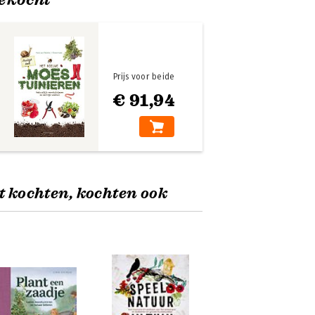
Prijs voor beide
€ 91,94
t kochten, kochten ook