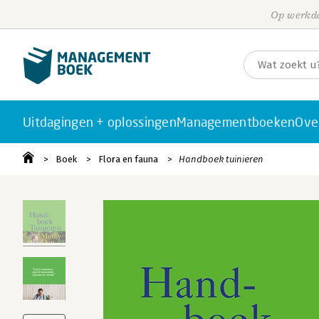
Op werkda
Uitdagingen + oplossingen
Managementboeken
Ove
Boek
Flora en fauna
Handboek tuinieren