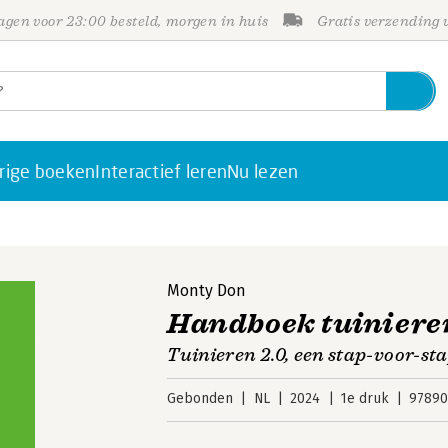
gen voor 23:00 besteld, morgen in huis
Gratis verzending
rige boeken
Interactief leren
Nu lezen
Monty Don
Handboek tuiniere
Tuinieren 2.0, een stap-voor-s
Gebonden
NL
2024
1e druk
97890