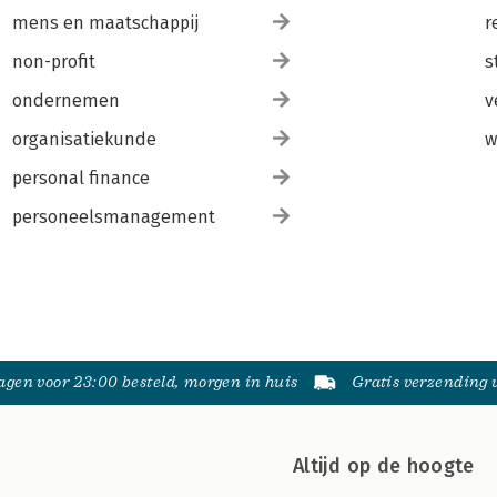
mens en maatschappij
r
non-profit
s
ondernemen
v
organisatiekunde
w
personal finance
personeelsmanagement
gen voor 23:00 besteld, morgen in huis
Gratis verzending
Altijd op de hoogte