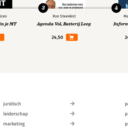
3
4
izen
Ron Steenkist
Ma
in je MT
Agenda Vol, Batterij Leeg
Infor
24,50
2
juridisch
p
leiderschap
p
marketing
p