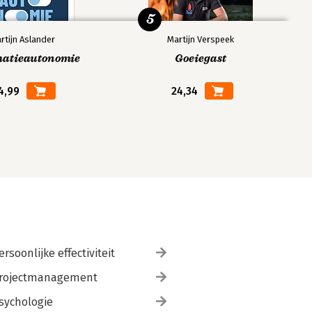
5
rtijn Aslander
Martijn Verspeek
matieautonomie
Goeiegast
4,99
24,34
ersoonlijke effectiviteit
rojectmanagement
sychologie