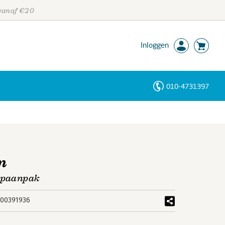
 vanaf €20
Inloggen
010-4731397
Personen
Trefwoorden
n
tapaanpak
00391936