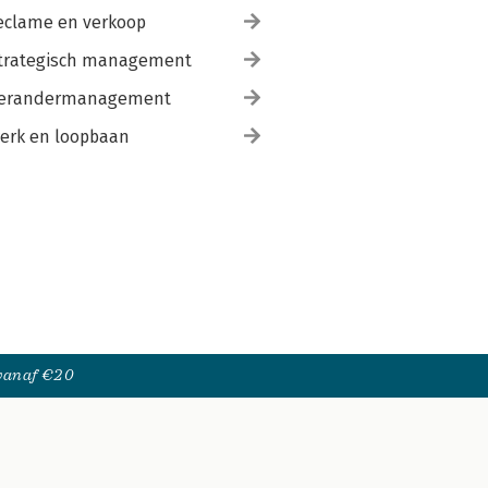
eclame en verkoop
trategisch management
erandermanagement
erk en loopbaan
 vanaf €20