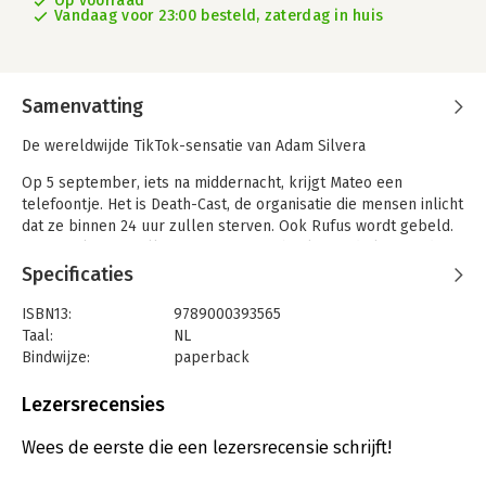
Op voorraad
Vandaag voor 23:00 besteld, zaterdag in huis
Samenvatting
De wereldwijde TikTok-sensatie van Adam Silvera
Op 5 september, iets na middernacht, krijgt Mateo een
telefoontje. Het is Death-Cast, de organisatie die mensen inlicht
dat ze binnen 24 uur zullen sterven. Ook Rufus wordt gebeld.
De twee kennen elkaar niet, maar ze besluiten de laatste dag
van hun leven samen door te brengen in New York. Ze willen
Specificaties
nog één groot avontuur beleven, om een leven lang in één dag
te leven.
ISBN13:
9789000393565
Taal:
NL
'Op het einde gaan ze allebei dood' is een onvergetelijke en
Bindwijze:
paperback
onweglegbare Young Adult voor tieners vanaf vijftien jaar. Het
Aantal pagina's:
344
boek bracht een schokgolf teweeg op BookTok. Silvera’s
Uitgever:
Van Goor
Lezersrecensies
boeken in deze Death-Cast-reeks, over een organisatie die
Druk:
1
mensen inlicht dat ze binnen 24 uur zullen sterven, zijn
Verschijningsdatum:
11-7-2024
Wees de eerste die een lezersrecensie schrijft!
aangrijpende verhalen over leven en dood, liefde en verlies.
Ze leerden een generatie nieuwe lezers over wat het leven zo