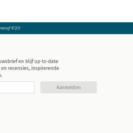
 vanaf €20
uwsbrief en blijf up-to-date
 en recensies, inspirerende
s.
Aanmelden