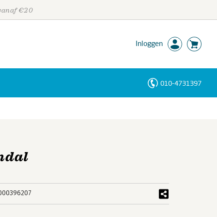
 vanaf €20
Inloggen
010-4731397
Personen
Trefwoorden
ndal
000396207