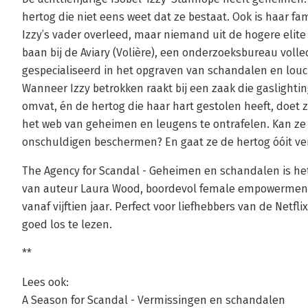
hertog die niet eens weet dat ze bestaat. Ook is haar f
Izzy’s vader overleed, maar niemand uit de hogere elite
baan bij de Aviary (Volière), een onderzoeksbureau vol
gespecialiseerd in het opgraven van schandalen en lo
Wanneer Izzy betrokken raakt bij een zaak die gaslighti
omvat, én de hertog die haar hart gestolen heeft, doet 
het web van geheimen en leugens te ontrafelen. Kan ze
onschuldigen beschermen? En gaat ze de hertog óóit ver
The Agency for Scandal - Geheimen en schandalen is het 
van auteur Laura Wood, boordevol female empowerment,
vanaf vijftien jaar. Perfect voor liefhebbers van de Netfli
goed los te lezen.
**
Lees ook:
A Season for Scandal - Vermissingen en schandalen