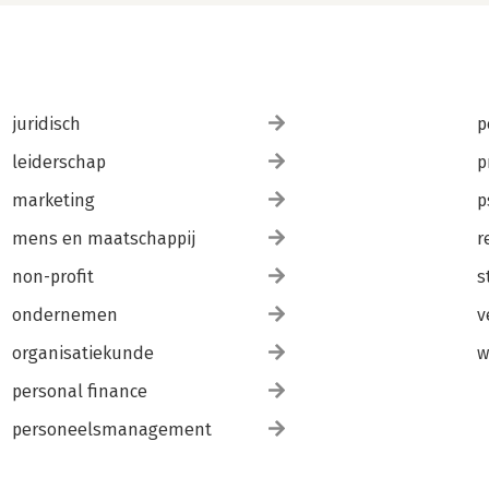
juridisch
p
leiderschap
p
marketing
p
mens en maatschappij
r
non-profit
s
ondernemen
v
organisatiekunde
w
personal finance
personeelsmanagement