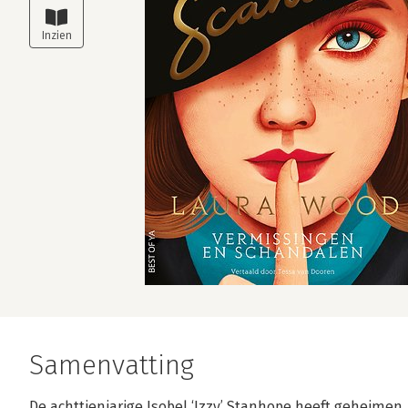
Samenvatting
De achttienjarige Isobel ‘Izzy’ Stanhope heeft geheimen.