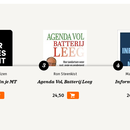
3
4
izen
Ron Steenkist
Ma
in je MT
Agenda Vol, Batterij Leeg
Infor
24,50
2