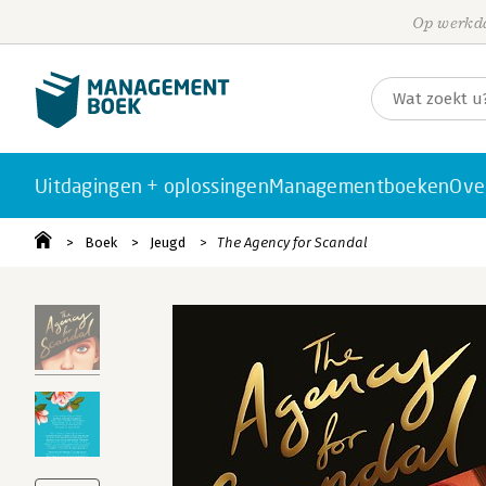
Op werkda
Uitdagingen + oplossingen
Managementboeken
Ove
Boek
Jeugd
The Agency for Scandal