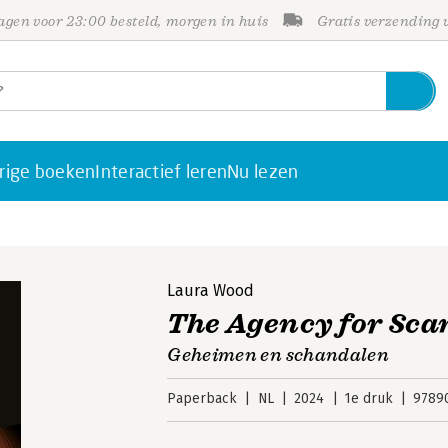
gen voor 23:00 besteld, morgen in huis
Gratis verzending
rige boeken
Interactief leren
Nu lezen
Laura Wood
The Agency for Sca
Geheimen en schandalen
Paperback
NL
2024
1e druk
9789