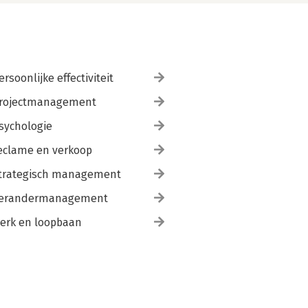
ersoonlijke effectiviteit
rojectmanagement
sychologie
eclame en verkoop
trategisch management
erandermanagement
erk en loopbaan