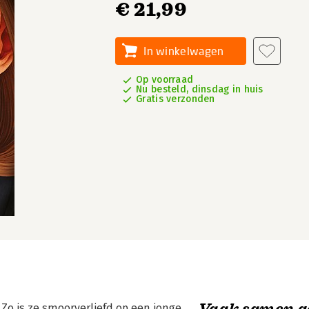
€ 21,99
In winkelwagen
Op voorraad
Nu besteld, dinsdag in huis
Gratis verzonden
Vaak samen g
 Zo is ze smoorverliefd op een jonge