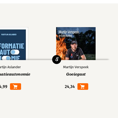
5
rtijn Aslander
Martijn Verspeek
matieautonomie
Goeiegast
4,99
24,34