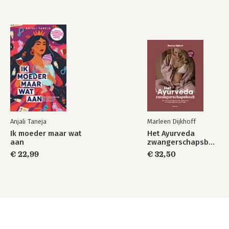
Anjali Taneja
Marleen Dijkhoff
Ik moeder maar wat
Het Ayurveda
aan
zwangerschapsboek
€ 22,99
€ 32,50