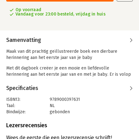
Op voorraad
Vandaag voor 23:00 besteld, vrijdag in huis
Samenvatting
Maak van dit prachtig geïllustreerde boek een dierbare
herinnering aan het eerste jaar van je baby
Met dit dagboek creëer je een mooie en liefdevolle
herinnering aan het eerste jaar van en met je baby. Er is volop
ruimte om belangrijke informatie en mijlpalen te noteren,
foto’s in te plakken, en afdrukken te maken van je baby’s
Specificaties
handje en voetje.
ISBN13:
9789000397631
In de twee enveloppen kun je aandenkens, (echo)foto’s, een
Taal:
NL
haarlokje en een brief aan je baby bewaren. Zo creëer je een
Bindwijze:
gebonden
blijvende, waardevolle herinnering!
Aantal pagina's:
40
Uitgever:
Spectrum
Lezersrecensies
Het boek sluit met een chic striklint.
Druk:
1
Verschijningsdatum:
11-2-2025
Nina Štajner (1991) is illustrator en grafisch ontwerper. Zij
Wees de eerste die een lezersrecensie schrijft!