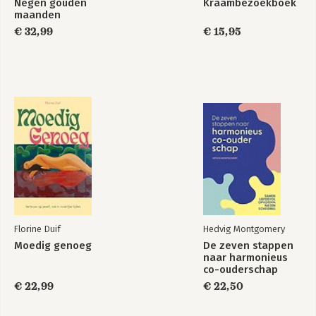
Negen gouden
Kraambezoekboek
maanden
€ 32,99
€ 15,95
Florine Duif
Hedvig Montgomery
Moedig genoeg
De zeven stappen
naar harmonieus
co-ouderschap
€ 22,99
€ 22,50