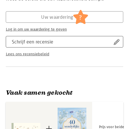
studeerde Visuele Communicatie aan de Kunstacademie in
Hoofdrubriek:
Gezondheid
Ljubljana, Slovenië, en in Dublin, Ierland. Zij is vooral bekend
van haar zachte illustraties van schattige bosdieren. Ze
?
Uw waardering
gebruikt traditionele materialen (aquarel, gouache en
kleurpotlood), maar ze werkt ook digitaal.
Log in om uw waardering te geven
Schrijf een recensie
Lees ons recensiebeleid
Vaak samen gekocht
Prijs voor beide