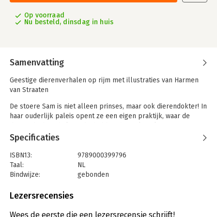
Op voorraad
Nu besteld, dinsdag in huis
Samenvatting
Geestige dierenverhalen op rijm met illustraties van Harmen
van Straaten
De stoere Sam is niet alleen prinses, maar ook dierendokter! In
haar ouderlijk paleis opent ze een eigen praktijk, waar de
dieren die haar hulp nodig hebben haar al snel weten te
vinden. Of het nu een ingegroeide teennagel, een stevige
Specificaties
verkoudheid of een gebroken pootje is. Een vergeetachtige
vleermuis, een slissend konijntje, een zwijntje dat op zoek is
ISBN13:
9789000399796
naar zichzelf en een spin met een stevige verkoudheid:
Taal:
NL
allemaal hopen ze dat dierendokter Sam hen kan helpen. Van
Bindwijze:
gebonden
een gevalletje phpd (‘pijntje hier, pijntje daar’) tot ernstigere
Aantal pagina's:
48
aandoeningen: dierendokter Sam behandelt elk dier met
Uitgever:
Van Holkema & Warendorf
Lezersrecensies
evenveel humor en liefde.
Druk:
1
Verschijningsdatum:
18-9-2025
Wees de eerste die een lezersrecensie schrijft!