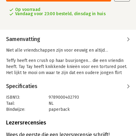
Op voorraad
Vandaag voor 23:00 besteld, dinsdag in huis
Samenvatting
Niet alle vriendschappen zijn voor eeuwig en altijd…
Teffy heeft een crush op haar buurjongen… die een vriendin
heeft. Tay Tay heeft knikkende knieën voor een tortured poet.
Het lijkt te mooi om waar te zijn dat een oudere jongen flirt
met Taylor. En TS heeft alleen maar oog voor voetbal en niet
voor haar knappe teamgenoot, een leuke meid uit Londen…
Specificaties
Toch?
ISBN13:
9789000402793
Plotseling lijkt het alsof alles anders is dan voorheen. De
Taal:
NL
vriendinnen worden verscheurd tussen school en nieuwe
Bindwijze:
paperback
relaties. De tijd zal leren of hun vriendschap dat overleeft…
Aantal pagina's:
240
Uitgever:
Van Holkema & Warendorf
Lezersrecensies
Het los te lezen vervolg op De Taylors, waarin de bekende
Druk:
1
hoofdpersonen voor nieuwe uitdagingen komen te staan, vol
Verschijningsdatum:
26-3-2026
Wees de eerste die een lezersrecensie schrijft!
‘Easter eggs’ voor Taylor Swift-fans vanaf 12 jaar.