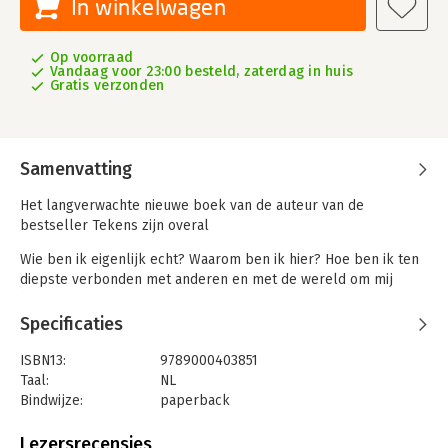
In winkelwagen
Op voorraad
Vandaag voor 23:00 besteld, zaterdag in huis
Gratis verzonden
Samenvatting
Het langverwachte nieuwe boek van de auteur van de
bestseller Tekens zijn overal
Wie ben ik eigenlijk echt? Waarom ben ik hier? Hoe ben ik ten
diepste verbonden met anderen en met de wereld om mij
heen?
Specificaties
Volgens Laura Lynne Jackson, beroemd medium en auteur van
de bestseller Tekens zijn overal, is het beantwoorden van
ISBN13:
9789000403851
deze vragen de sleutel tot een verlicht leven.
Taal:
NL
Bindwijze:
paperback
Ze is ervan overtuigd dat haar paranormale gaven niet uniek
Aantal pagina's:
392
zijn: iedereen kan deze energie waarnemen en boodschappen
Uitgever:
Spectrum
Lezersrecensies
van dierbaren die zijn overleden leren herkennen en duiden. In