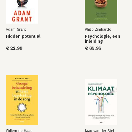
Potential en de Forever Family Foundation. Ze is de auteur van
Tekens zijn overal en Het licht tussen ons. Jackson woont op
Long Island met haar man en hun drie kinderen.
Adam Grant
Philip Zimbardo
Hidden potential
Psychologie, een
inleiding
€ 22,99
€ 65,95
Willem de Haas
Jaap van der Stel