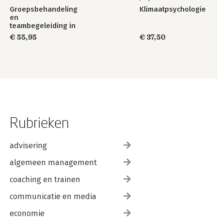
Groepsbehandeling
Klimaatpsychologie
en
teambegeleiding in
de zorg
€ 55,95
€ 37,50
Rubrieken
advisering
algemeen management
coaching en trainen
communicatie en media
economie