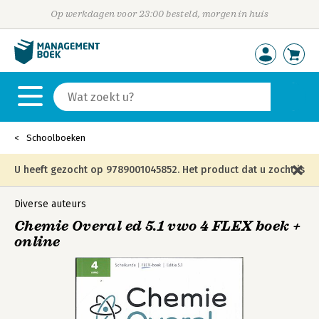
Op werkdagen voor 23:00 besteld, morgen in huis
Schoolboeken
U heeft gezocht op 9789001045852. Het product dat u zocht is
niet meer in die editie leverbaar en is vervangen door de
Diverse auteurs
Chemie Overal ed 5.1 vwo 4 FLEX boek +
onderstaande editie.
online