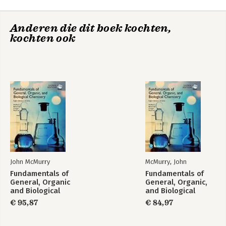
Anderen die dit boek kochten,
kochten ook
John McMurry
McMurry, John
Fundamentals of
Fundamentals of
General, Organic
General, Organic,
and Biological
and Biological
Chemistry in SI
Chemistry w
€ 95,87
€ 84,97
Units