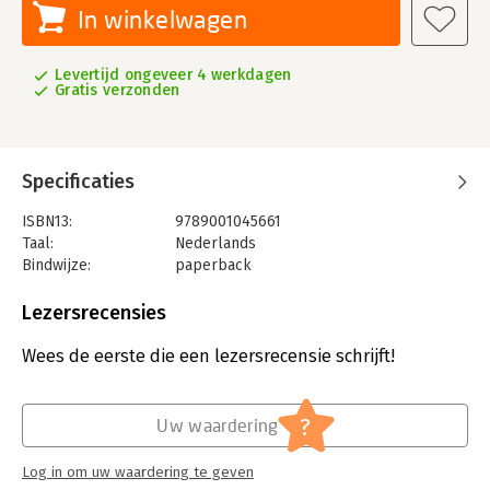
In winkelwagen
Levertijd ongeveer 4 werkdagen
Gratis verzonden
Specificaties
ISBN13:
9789001045661
Taal:
Nederlands
Bindwijze:
paperback
Uitgever:
Noordhoff
Druk:
5
Lezersrecensies
Verschijningsdatum:
11-6-2025
Wees de eerste die een lezersrecensie schrijft!
Hoofdrubriek:
Schoolboeken
?
Uw waardering
Log in om uw waardering te geven