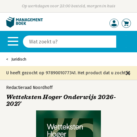
Op werkdagen voor 23:00 besteld, morgen in huis
Juridisch
U heeft gezocht op 9789001077341. Het product dat u zocht is
niet meer in die editie leverbaar en is vervangen door de
Redactieraad Noordhoff
Wetteksten Hoger Onderwijs 2026-
onderstaande editie.
2027