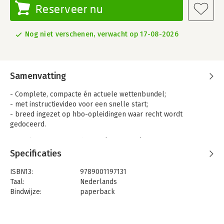
Reserveer nu
Nog niet verschenen, verwacht op 17-08-2026
Samenvatting
- Complete, compacte én actuele wettenbundel;
- met instructievideo voor een snelle start;
- breed ingezet op hbo-opleidingen waar recht wordt
gedoceerd.
Wetteksten Hoger Onderwijs (2025-2026) is een compacte,
complete en actuele wettenbundel die al tientallen jaren
Specificaties
volop wordt gebruik in het juridisch onderwijs. Voor een
volledig beeld van de inhoud van wetteksten en de
ISBN13:
9789001197131
systematiek van wetgeving zijn de geselecteerde wet- en
Taal:
Nederlands
verdragsteksten integraal opgenomen. Deze wettenbundel is
Bindwijze:
paperback
zeer geschikt voor studenten die nog weinig ervaring hebben
Aantal pagina's:
2000
met rechten. De bijbehorende instructievideo helpt studenten
Uitgever:
Noordhoff
bij het gebruik van deze verzameling wetteksten.
Druk:
1