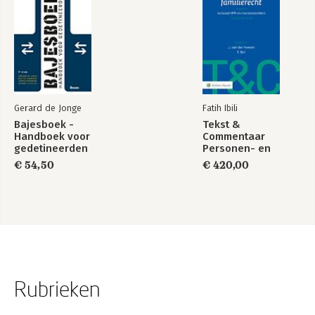
Gerard de Jonge
Fatih Ibili
Bajesboek -
Tekst &
Handboek voor
Commentaar
gedetineerden
Personen- en
Familierecht
€ 54,50
€ 420,00
Rubrieken