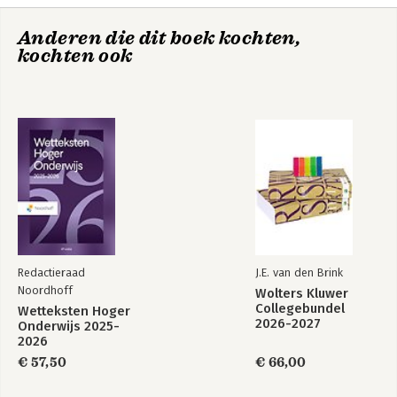
Verschijningsdatum:
17-8-2026
Deze 41e editie is bijgewerkt op basis van nieuwe
Anderen die dit boek kochten,
ontwikkelingen en wijzigingen in de wet- en regelgeving tot
Hoofdrubriek:
Juridisch
kochten ook
april 2025. De QR-code op de achterzijde van het boek linkt
Jongbloed:
Recht algemeen - Inleiding recht
door naar de instructievideo die studenten wegwijs maakt in
Serie:
Wetteksten Hoger Onderwijs
het gebruik van deze wettenbundel.
Redactieraad
J.E. van den Brink
Noordhoff
Wolters Kluwer
Collegebundel
Wetteksten Hoger
2026-2027
Onderwijs 2025-
2026
€ 57,50
€ 66,00