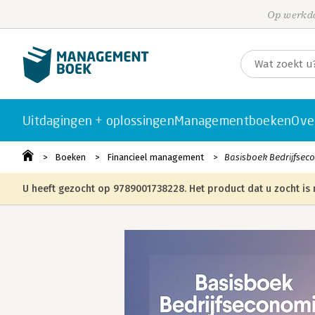
Op werkda
Uitdagingen + oplossingen
Managementboeken
Ove
Boeken
Financieel management
Basisboek Bedrijfsec
U heeft gezocht op 9789001738228. Het product dat u zocht is 