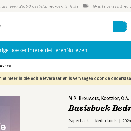
gen voor 23:00 besteld, morgen in huis
Gratis verzending
rige boeken
Interactief leren
Nu lezen
onomie
niet meer in die editie leverbaar en is vervangen door de onderstaa
M.P. Brouwers
,
Koetzier
,
O.A.
Basisboek Bed
Paperback
Nederlands
202