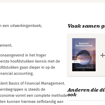
Vaak samen g
 een uitwerkingenboek;
agement.
toonaangevend in het hoger
erste hoofdstukken kennis met de
ofdstukken gaan dieper in op de
nancial accounting.
alent Basics of Financial Management.
Anderen die di
 kernbegrippen is steeds de
ook
seconomie vormt een complete methode
ten kunnen hiermee zelfstandig aan