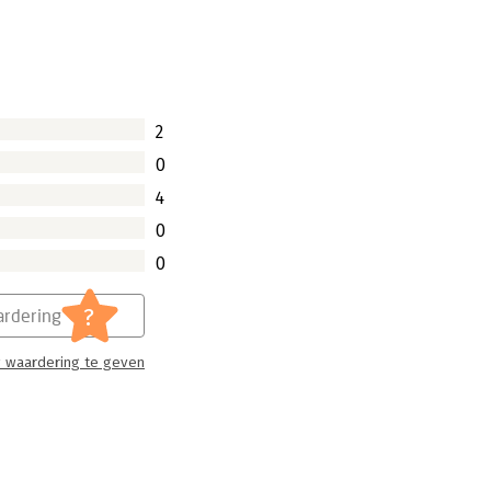
2
0
4
0
0
?
rdering
 waardering te geven