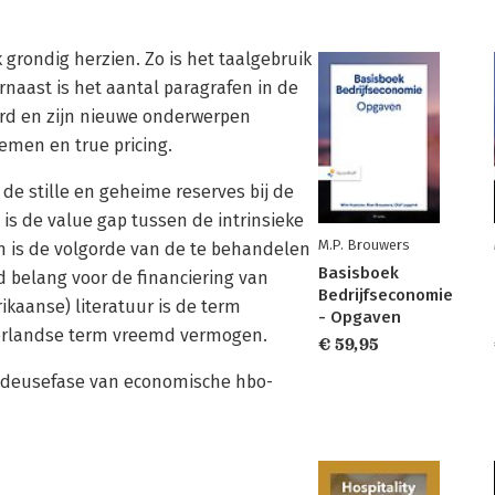
 grondig herzien. Zo is het taalgebruik
naast is het aantal paragrafen in de
eerd en zijn nieuwe onderwerpen
men en true pricing.
de stille en geheime reserves bij de
is de value gap tussen de intrinsieke
M.P. Brouwers
n is de volgorde van de te behandelen
Basisboek
belang voor de financiering van
Bedrijfseconomie
kaanse) literatuur is de term
- Opgaven
Nederlandse term vreemd vermogen.
€ 59,95
pedeusefase van economische hbo-