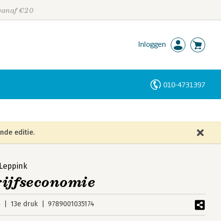
 vanaf €20
Inloggen
010-4731397
Personen
Trefwoorden
nde editie.
 Leppink
rijfseconomie
4
13e druk
9789001035174