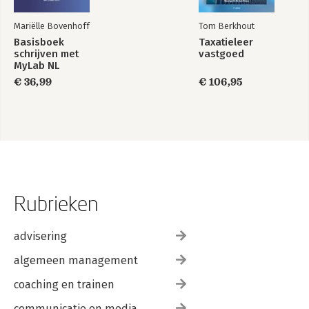
Mariëlle Bovenhoff
Tom Berkhout
Basisboek
Taxatieleer
schrijven met
vastgoed
MyLab NL
toegangscode
€ 36,99
€ 106,95
Rubrieken
advisering
algemeen management
coaching en trainen
communicatie en media