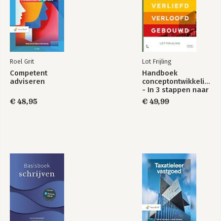
Roel Grit
Lot Frijling
Competent
Handboek
adviseren
conceptontwikkeling
- In 3 stappen naar
waardevolle
€ 48,95
€ 49,99
locaties