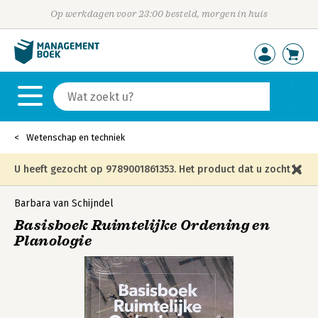
Op werkdagen voor 23:00 besteld, morgen in huis
Wetenschap en techniek
U heeft gezocht op 9789001861353. Het product dat u zocht is
niet meer in die editie leverbaar en is vervangen door de
Barbara van Schijndel
Basisboek Ruimtelijke Ordening en
onderstaande editie.
Planologie