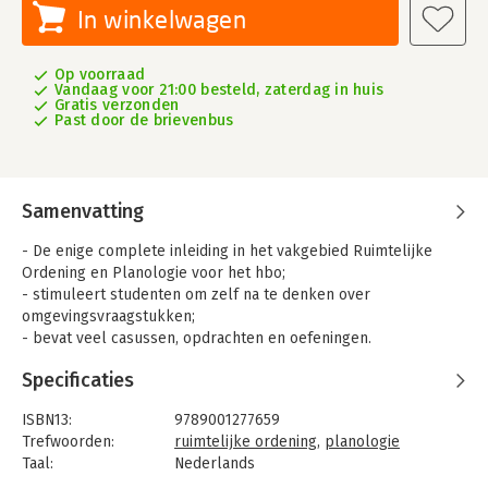
In winkelwagen
Op voorraad
Vandaag voor 21:00 besteld, zaterdag in huis
Gratis verzonden
Past door de brievenbus
Samenvatting
- De enige complete inleiding in het vakgebied Ruimtelijke
Ordening en Planologie voor het hbo;
- stimuleert studenten om zelf na te denken over
omgevingsvraagstukken;
- bevat veel casussen, opdrachten en oefeningen.
Basisboek Ruimtelijke Ordening en Planologie gaat over onze
Specificaties
leefomgeving en hoe deze tot stand komt en tot stand
gekomen is. Het boek geeft uitleg over de veel voorkomende
ISBN13:
9789001277659
typen ruimtegebruik in verschillende omgevingsgebieden en is
Trefwoorden:
ruimtelijke ordening
,
planologie
bedoeld als inleiding op het vakgebied. De belangrijkste
Taal:
Nederlands
inzichten met betrekking tot planning, planvorming,
Bindwijze:
gebonden