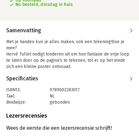
Op voorraad
Nu besteld, dinsdag in huis
Samenvatting
Met je handen kun je alles maken, ook een tekening!Doe je
mee?
Hervé Tullet nodigt kinderen uit om hun fantasie de vrije loop
te laten door op de pagina’s te tekenen, tot er op het einde
zich een kleine poster ontvouwt.
Specificaties
ISBN13:
9789002283017
Taal:
NL
Bindwijze:
gebonden
Aantal pagina's:
64
Uitgever:
Oogappel
Lezersrecensies
Druk:
1
Verschijningsdatum:
8-10-2024
Wees de eerste die een lezersrecensie schrijft!