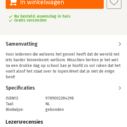
In winkelwagen
Nu besteld, woensdag in huis
Gratis verzonden
Samenvatting
Voor iedereen die weleens het gevoel heeft dat de wereld net
iets harder binnenkomt: welkom. Misschien herken je het wel:
na een drukke dag op school kan je hoofd zo vol raken dat het
voelt alsof het staat over te lopen.Weet dat je niet de enige
bent!
In dit boek vol herkenbare momenten en grappige inzichten
Specificaties
ontdek je wat jou kan helpen. Het zal je begeleiden tijdens
moeilijke momenten en je helpen jezelf beter te begrijpen.
ISBN13:
9789002284298
Boordevol vragen en antwoorden, tips en opdrachten, is het
Taal:
NL
een praktische gids voor iedereen die zich af en toe
Bindwijze:
gebonden
overprikkeld voelt.
Aantal pagina's:
96
Uitgever:
Salto
Lezersrecensies
Druk:
1