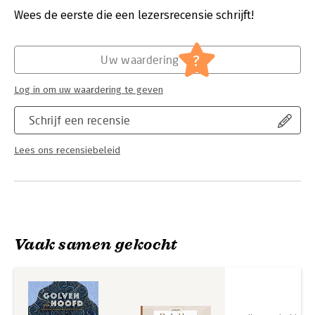
Verschijningsdatum:
2-9-2025
Wees de eerste die een lezersrecensie schrijft!
Hoofdrubriek:
Jeugd
?
Uw waardering
Log in om uw waardering te geven
Schrijf een recensie
Lees ons recensiebeleid
Vaak samen gekocht