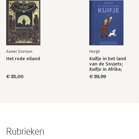
Xavier Dorison
Hergé
Het rode eiland
Kuifje in het land
van de Sovjets;
Kuifje in Afrika;
Kuifje in Amerika
€ 35,00
€ 39,99
Rubrieken