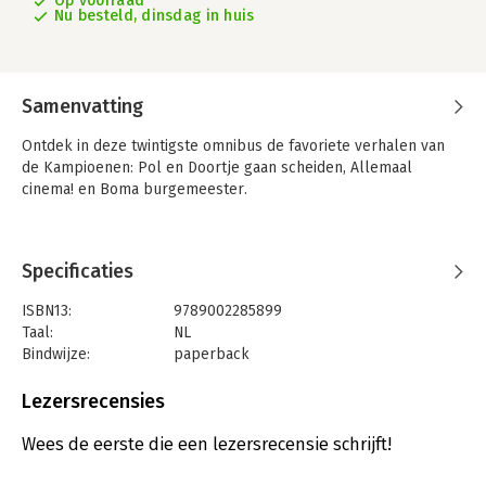
Op voorraad
Nu besteld, dinsdag in huis
Samenvatting
Ontdek in deze twintigste omnibus de favoriete verhalen van
de Kampioenen: Pol en Doortje gaan scheiden, Allemaal
cinema! en Boma burgemeester.
Specificaties
ISBN13:
9789002285899
Taal:
NL
Bindwijze:
paperback
Aantal pagina's:
96
Uitgever:
SU Strips
Lezersrecensies
Druk:
1
Verschijningsdatum:
3-9-2025
Wees de eerste die een lezersrecensie schrijft!
Serie:
F.C. De Kampioenen