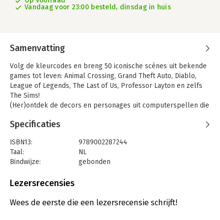
Op voorraad
Vandaag voor 23:00 besteld, dinsdag in huis
Samenvatting
Volg de kleurcodes en breng 50 iconische scènes uit bekende
games tot leven: Animal Crossing, Grand Theft Auto, Diablo,
League of Legends, The Last of Us, Professor Layton en zelfs
The Sims!
(Her)ontdek de decors en personages uit computerspellen die
indruk gemaakt hebben op vele generaties gamers.
Specificaties
Kleuren maar!
ISBN13:
9789002287244
Taal:
NL
Bindwijze:
gebonden
Aantal pagina's:
112
Uitgever:
SU Kids & Digits
Lezersrecensies
Druk:
1
Verschijningsdatum:
10-2-2026
Wees de eerste die een lezersrecensie schrijft!